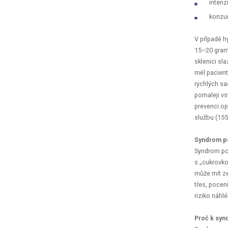
intenz
konzum
V případě h
15–20 gramů
sklenici sl
měl pacient
rychlých sa
pomaleji vs
prevenci op
službu (155)
Syndrom p
Syndrom por
s „cukrovko
může mít ze
třes, pocen
riziko náhl
Proč k syn