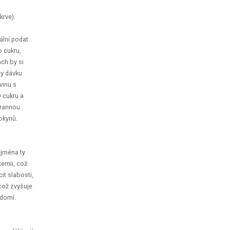
krve).
ální podat
o cukru,
ách by si
by dávku
vinu s
y cukru a
hrannou
 pokynů.
ejména ty
kemii, což
it slabosti,
což zvyšuje
ě vědomí.