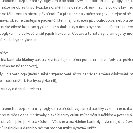
ušeného rozpoznání hypoglykemie se často vyvíjí u osob, které hypoglykemie 
může se objevit i po fyzické aktivitě. Příliš časté poklesy hladiny cukru v krvi 
e se tělo tomuto stavu „přizpůsobí“ a přestane na změny reagovat stejně silně.
navíc obecně častější u pacientů, kteří mají diabetes již dlouhodobě, nebo u těch
liš nízké cílové hodnoty glykemie. Pro diabetiky s tímto syndrom je důležité praco
poglykemií a celkově snížit jejich frekvenci. Cestou z tohoto syndromu je vyhno
nů zcela hypoglykemiím.
může:
elná kontrola hladiny cukru v krvi (častější měření pomáhají lépe předvídat pokle
a včas na ně reagovat),
ly u diabetologa (individuální přizpůsobení léčby, například změna dávkování inz
omoci snížit riziko hypoglykemií),
 stravy a denního režimu.
rušeného rozpoznání hypoglykemie představuje pro diabetiky významné riziko,
pnosti včas odhalit příznaky nízké hladiny cukru může vést k náhlým a potenciál
 stavům, jako je ztráta vědomí. Včasné a pravidelné kontroly glykemie, dodržov
í jídelníčku a denního režimu mohou riziko výrazně snížit.