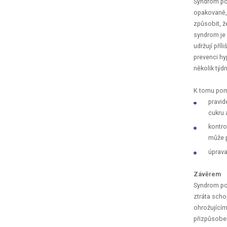
Syndrom por
opakovaně, 
způsobit, ž
syndrom je 
udržují pří
prevenci hy
několik týd
K tomu po
pravid
cukru 
kontro
může p
úprava
Závěrem
Syndrom po
ztráta scho
ohrožujícím
přizpůsoben