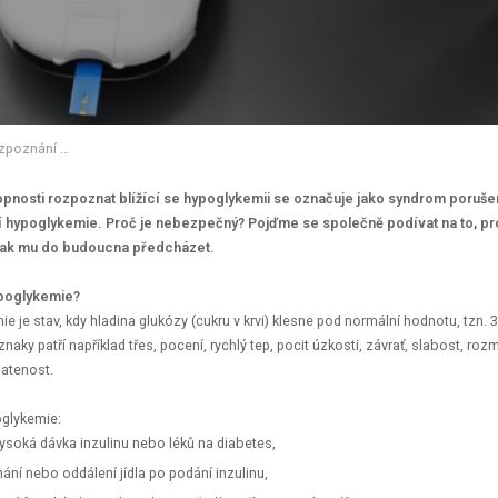
Co je to syndrom porušeného rozpoznání hypoglykemie a proč může být životu nebezpečný?
opnosti rozpoznat blížící se hypoglykemii se označuje jako syndrom poruš
 hypoglykemie. Proč je nebezpečný? Pojďme se společně podívat na to, p
jak mu do budoucna předcházet.
ypoglykemie?
e je stav, kdy hladina glukózy (cukru v krvi) klesne pod normální hodnotu, tzn. 
íznaky patří například třes, pocení, rychlý tep, pocit úzkosti, závrať, slabost, ro
matenost.
oglykemie:
 vysoká dávka inzulinu nebo léků na diabetes,
ání nebo oddálení jídla po podání inzulinu,