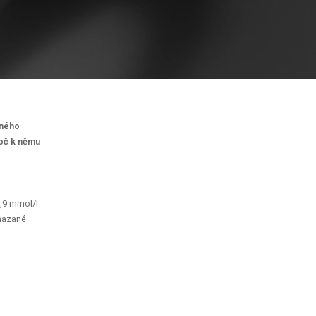
eného
roč k němu
3,9 mmol/l.
zmazané