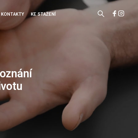
KONTAKTY
KE STAŽENÍ
poznání
ivotu