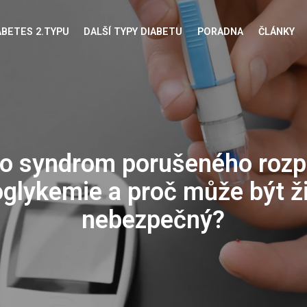
ABETES 2.TYPU
DALŠÍ TYPY DIABETU
PORADNA
ČLÁNKY
to syndrom porušeného roz
glykemie a proč může být ž
nebezpečný?