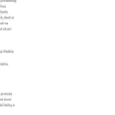
prodělávají
mohou
 Tento
, kteří si
vat na
ut se po
sy hladiny
ulinu,
 protože
ně život
ání léčby a