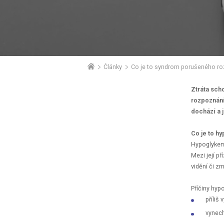
Články
Ztráta sch
rozpoznání
dochází a 
Co je to h
Hypoglykemi
Mezi její př
vidění či z
Příčiny hyp
příliš
vynech