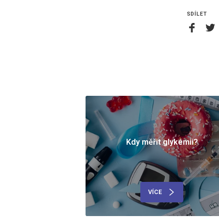
SDÍLET
Kdy měřit glykémii?
VÍCE