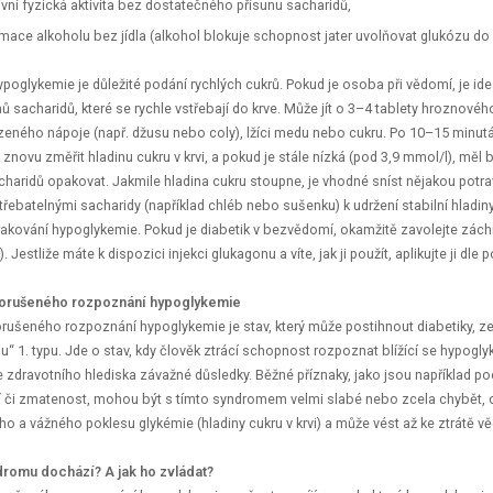
ivní fyzická aktivita bez dostatečného přísunu sacharidů,
ace alkoholu bez jídla (alkohol blokuje schopnost jater uvolňovat glukózu do 
ypoglykemie je důležité podání rychlých cukrů. Pokud je osoba při vědomí, je ide
 sacharidů, které se rychle vstřebají do krve. Může jít o 3–4 tablety hroznovéh
azeného nápoje (např. džusu nebo coly), lžíci medu nebo cukru. Po 10–15 minut
 znovu změřit hladinu cukru v krvi, a pokud je stále nízká (pod 3,9 mmol/l), měl 
charidů opakovat. Jakmile hladina cukru stoupne, je vhodné sníst nějakou potra
třebatelnými sacharidy (například chléb nebo sušenku) k udržení stabilní hladin
akování hypoglykemie. Pokud je diabetik v bezvědomí, okamžitě zavolejte zác
. Jestliže máte k dispozici injekci glukagonu a víte, jak ji použít, aplikujte ji dle
orušeného rozpoznání hypoglykemie
ušeného rozpoznání hypoglykemie je stav, který může postihnout diabetiky, z
u“ 1. typu. Jde o stav, kdy člověk ztrácí schopnost rozpoznat blížící se hypogly
 zdravotního hlediska závažné důsledky. Běžné příznaky, jako jsou například poc
í či zmatenost, mohou být s tímto syndromem velmi slabé nebo zcela chybět, 
ého a vážného poklesu glykémie (hladiny cukru v krvi) a může vést až ke ztrát
dromu dochází? A jak ho zvládat?