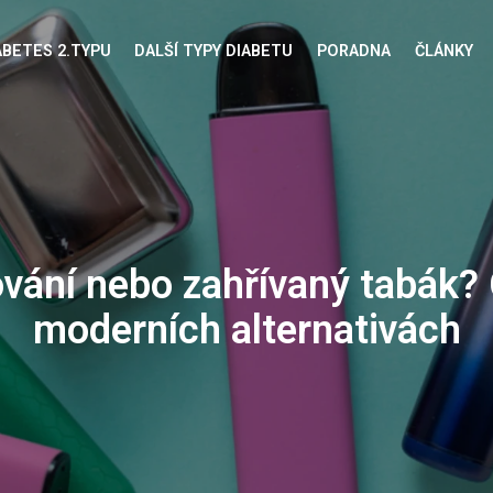
ABETES 2.TYPU
DALŠÍ TYPY DIABETU
PORADNA
ČLÁNKY
 diabetes ovlivňuje cévy a 