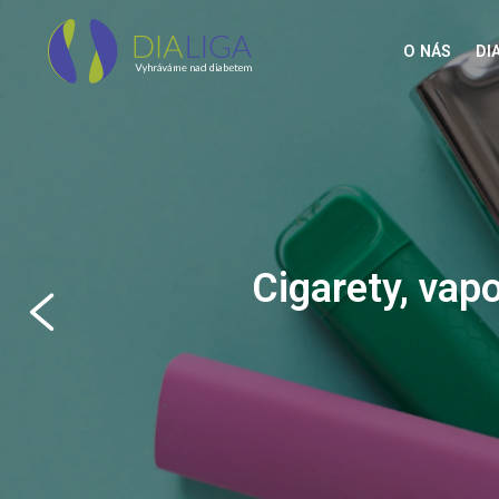
O NÁS
DI
Proč