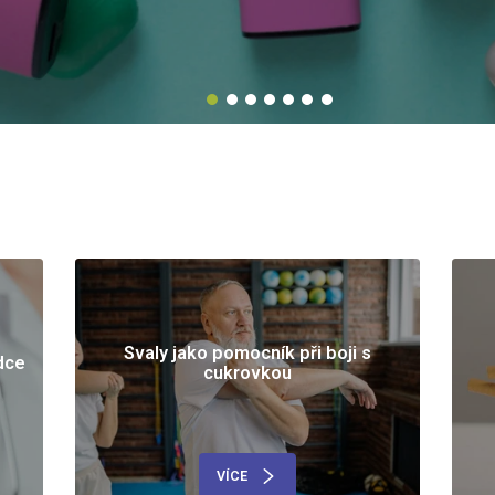
Svaly jako pomocník při boji s
dce
cukrovkou
VÍCE