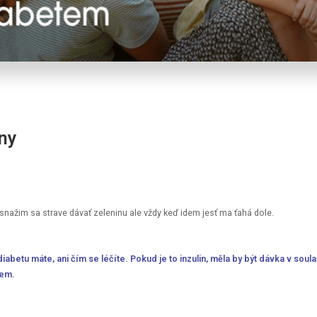
dny
 snažim sa strave dávať zeleninu ale vždy keď idem jesť ma ťahá dole.
diabetu máte, ani čím se léčíte. Pokud je to inzulin, měla by být dávka v s
řem.