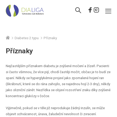
Diabetes 2.typu
Příznaky
Příznaky
Nejčastějším příznakem diabetu je zvýšené močení a žízeň. Pacienti
si často všimnou, že více pijí, chodí častěji močit, občas je to budí ze
spaní. Někdy se hyperglykémie projeví jako zpomalené hojení ran
(škrábnutí, které se do rána zahojilo, se najednou hojí 2-3 dny), někdy
jako slizniční zánět. Nezřídka se objeví rozostření zraku díky zvýšené
koncentraci glukózy v čočce.
Výjimečně, pokud se v těle již neprodukuje žádný inzulín, se může
objevit schvácenost, únava, žaludeční nevolnost či zvracení.