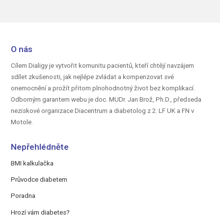
O nás
Cílem Dialigy je vytvořit komunitu pacientů, kteří chtějí navzájem
sdílet zkušenosti, jak nejlépe zvládat a kompenzovat své
onemocnění a prožít přitom plnohodnotný život bez komplikací.
Odborným garantem webu je doc.
MUDr. Jan Brož, Ph.D.,
předseda
neziskové organizace Diacentrum a diabetolog z 2. LF UK a FN v
Motole.
Nepřehlédněte
BMI kalkulačka
Průvodce diabetem
Poradna
Hrozí vám diabetes?