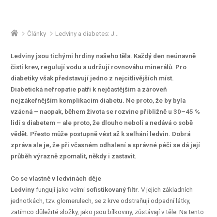
Články
Ledviny a diabetes: Jak ochránit své „vnitřní filtry“ před nefropatií
Ledviny jsou tichými hrdiny našeho těla. Každý den neúnavně
čistí krev, regulují vodu a udržují rovnováhu minerálů. Pro
diabetiky však představují jedno z nejcitlivějších míst.
Diabetická nefropatie patří k nejčastějším a zároveň
nejzákeřnějším komplikacím diabetu. Ne proto, že by byla
vzácná – naopak, během života se rozvine přibližně u 30–45 %
lidí s diabetem – ale proto, že dlouho nebolí a nedává o sobě
vědět. Přesto může postupně vést až k selhání ledvin. Dobrá
zpráva ale je, že při včasném odhalení a správné péči se dá její
průběh výrazně zpomalit, někdy i zastavit.
Co se vlastně v ledvinách děje
Ledviny
fungují jako velmi
sofistikovaný filtr
. V jejich základních
jednotkách, tzv. glomerulech, se z krve odstraňují odpadní látky,
zatímco důležité složky, jako jsou bílkoviny, zůstávají v těle. Na tento