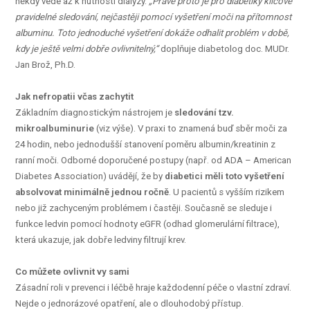
někdy vede až k nutnosti dialýzy.
„Právě proto je pro diabetiky klíčové
pravidelné sledování, nejčastěji pomocí vyšetření moči na přítomnost
albuminu. Toto jednoduché vyšetření dokáže odhalit problém v době,
kdy je ještě velmi dobře ovlivnitelný,“
doplňuje diabetolog doc. MUDr.
Jan Brož, Ph.D.
Jak nefropatii včas zachytit
Základním diagnostickým nástrojem je
sledování tzv.
mikroalbuminurie
(viz výše). V praxi to znamená buď sběr moči za
24 hodin, nebo jednodušší stanovení poměru albumin/kreatinin z
ranní moči. Odborné doporučené postupy (např. od ADA – American
Diabetes Association) uvádějí, že by
diabetici měli toto vyšetření
absolvovat minimálně jednou ročně
. U pacientů s vyšším rizikem
nebo již zachyceným problémem i častěji. Současně se sleduje i
funkce ledvin pomocí hodnoty eGFR (odhad glomerulární filtrace),
která ukazuje, jak dobře ledviny filtrují krev.
Co můžete ovlivnit vy sami
Zásadní roli v prevenci i léčbě hraje každodenní péče o vlastní zdraví.
Nejde o jednorázové opatření, ale o dlouhodobý přístup.