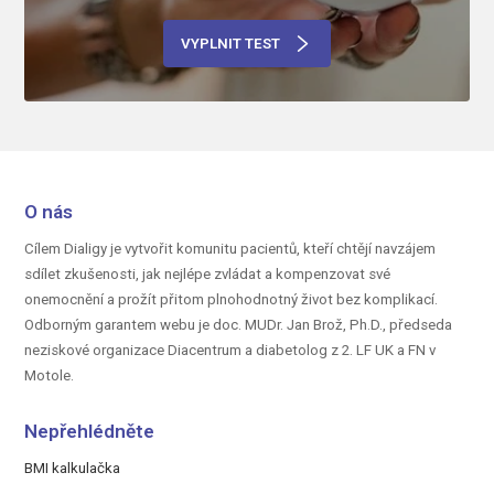
VYPLNIT TEST
O nás
Cílem Dialigy je vytvořit komunitu pacientů, kteří chtějí navzájem
sdílet zkušenosti, jak nejlépe zvládat a kompenzovat své
onemocnění a prožít přitom plnohodnotný život bez komplikací.
Odborným garantem webu je doc.
MUDr. Jan Brož, Ph.D.,
předseda
neziskové organizace Diacentrum a diabetolog z 2. LF UK a FN v
Motole.
Nepřehlédněte
BMI kalkulačka