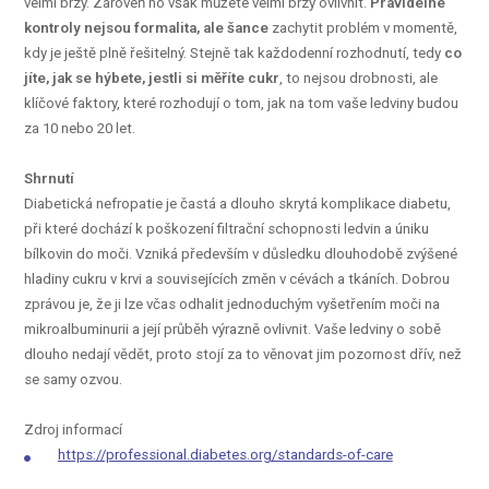
velmi brzy. Zároveň ho však můžete velmi brzy ovlivnit.
Pravidelné
kontroly nejsou formalita, ale šance
zachytit problém v momentě,
kdy je ještě plně řešitelný. Stejně tak každodenní rozhodnutí, tedy
co
jíte, jak se hýbete, jestli si měříte cukr
, to nejsou drobnosti, ale
klíčové faktory, které rozhodují o tom, jak na tom vaše ledviny budou
za 10 nebo 20 let.
Shrnutí
Diabetická nefropatie je častá a dlouho skrytá komplikace diabetu,
při které dochází k poškození filtrační schopnosti ledvin a úniku
bílkovin do moči. Vzniká především v důsledku dlouhodobě zvýšené
hladiny cukru v krvi a souvisejících změn v cévách a tkáních. Dobrou
zprávou je, že ji lze včas odhalit jednoduchým vyšetřením moči na
mikroalbuminurii a její průběh výrazně ovlivnit. Vaše ledviny o sobě
dlouho nedají vědět, proto stojí za to věnovat jim pozornost dřív, než
se samy ozvou.
Zdroj informací
https://professional.diabetes.org/standards-of-care