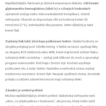
Nejdůležitějším faktorem je dobrá kompenzace diabetu.
Udržování
glykovaného hemoglobinu (HbA1c) v cílových hodnotách
významně snižuje riziko mikrovaskulárních komplikací, včetně
nefropatie. Obecně se doporučuje cílit na hodnoty kolem 53
mmol/mol (7 %), individuálně dle pacienta. Velmi důležitý je také
krevní tlak.
Zvýšený tlak totiž zhoršuje poškození ledvin
. Ideální hodnoty se
obvykle pohybují pod 130/80 mmHg. V léčbě se často využívají léky
ze skupiny ACE inhibitorů nebo ARB, které mají kromě snížení tlaku i
ochranný efekt na ledviny – snižují únik bílkovin do moči a zpomalují
progresi onemocnění. Roli hraje i životní styl. Kouření urychluje
poškození cév, a tedy i ledvin. Nadváha a nevhodná strava zvyšují
inzulinovou rezistenci i krevní tlak. Naopak vyvážená strava, dostatek
pohybu a udržení zdravé hmotnosti mají ochranný efekt.
Zásadní je změnit pohled
Možná nejdůležitější je změnit pohled: diabetická nefropatie není
„něco, co přijde jednou v budoucnu“, ale proces, který může začít