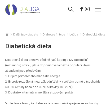
Další typy diabetu
Diabetes 1. typu
Léčba
Diabetická dieta
Diabetická dieta
Diabetická dieta dnes ve většině rysů kopíruje tzv. racionální
(rozumnou) stravu, jak je doporučována běžné populaci. Jejími
zásadami jsou především:
1. Příjem přiměřeného množství energie
2. Energie rozdělená mezi základní živiny v určitém poměru (sacharidy
50–60 %; tuky něco pod 30 %; bílkoviny 10–20 %)
3. Dostatek vitamínů, minerálů a stopových prvků
Vzhledem k tomu, že diabetes je onemocnění spojené se sacharidy,