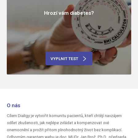
Hrozí vám diabetes?
VYPLNIT TEST
O nás
Cílem Dialigy je vytvořit komunitu pacientů, kteří chtějí navzájem
sdílet zkušenosti, jak nejlépe zvládat a kompenzovat své
onemocnění a prožít přitom plnohodnotný život bez komplikací.
Odborným garantem webu je doc.
MUDr. Jan Brož, Ph.D.,
předseda