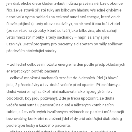
je v diabetické dietě kladen zvláštní důraz právě na ně. Lze dokonce
říci, že ve stravě přijaté tuky ani bílkoviny hladinu výsledné glykémie
neovlivní a vyjma pohledu na celkové množství energie, které v nich
člověk přijímá (a tedy obav z nadváhy), na ně není třeba brát zřetel
(pozor však na výrobky, které se tváří jako bílkovina, ale obsahují
větší množství mouky, a tedy sacharidy – např. salámy a jiné
uzeniny). Dietní programy pro pacienty s diabetem by měly splňovat
především následující nároky:
– zohlednit celkové množství energie na den podle předpokládaných
energetických potřeb pacienta
– celkové množství sacharidů rozdělit do 6 denních jídel (3 hlavní
jídla, 2 přesnídávky a tzv. druhá večeře před spaním. Přesnídávky a
druhá večeře mají za úkol minimalizovat riziko hypoglykémie v
obdobích, kdy jsou požívány). Zde je třeba upozornit, že druhá
večeře není nutná u pacientů na dietě a některých kombinacích
tablet, a že v některých inzulínových režimech se pacient může obejít
bez svačiny, konkrétní rozložení jídel vždy určí ošetřující diabetolog
podle typu léčby u každého pacienta.