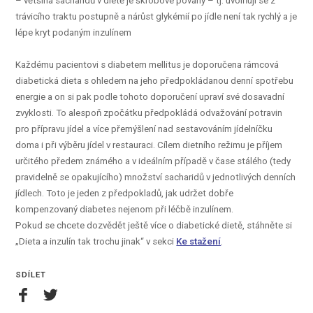
– většina sacharidů v dietě je škrobové povahy – tj. uvolňují se z
trávicího traktu postupně a nárůst glykémií po jídle není tak rychlý a je
lépe kryt podaným inzulínem
Každému pacientovi s diabetem mellitus je doporučena rámcová
diabetická dieta s ohledem na jeho předpokládanou denní spotřebu
energie a on si pak podle tohoto doporučení upraví své dosavadní
zvyklosti. To alespoň zpočátku předpokládá odvažování potravin
pro přípravu jídel a více přemýšlení nad sestavováním jídelníčku
doma i při výběru jídel v restauraci. Cílem dietního režimu je příjem
určitého předem známého a v ideálním případě v čase stálého (tedy
pravidelně se opakujícího) množství sacharidů v jednotlivých denních
jídlech. Toto je jeden z předpokladů, jak udržet dobře
kompenzovaný diabetes nejenom při léčbě inzulínem.
Pokud se chcete dozvědět ještě více o diabetické dietě, stáhněte si
„Dieta a inzulín tak trochu jinak“ v sekci
Ke stažení
.
SDÍLET