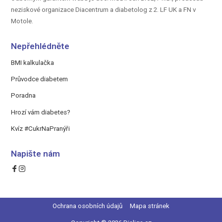
neziskové organizace Diacentrum a diabetolog z 2. LF UK a FN v
Motole.
Nepřehlédněte
BMI kalkulačka
Průvodce diabetem
Poradna
Hrozí vám diabetes?
Kvíz #CukrNaPranýři
Napište nám
Ochrana osobních údajů
Mapa stránek