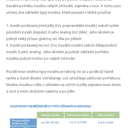
bazální potřebu inzulínu celých 24 hodin, zejména v noci. K tomu jsou
určeny dva základní typy inzulínu, které pacient v léčbě používá:
1. Inzulín podávaný před jídly (tzv. preprandiální inzulín) neboli rychle
působící inzulín (regular) či jeho analog (viz dále). Jeho úkolem je
pokrýt velký přísun glukózy do těla po jídlech.
2. Inzulín podávaný na noc (tzv. bazální inzulín) neboli délepůsobící
inzulín či jeho analog. Jeho úkolem je pokrýt základní potřebu
inzulínu pokud možno po celých 24 hodin.
Rozdíl mezi oběma typy inzulínu je takový, že se z podkoží různě
rychle a různě dlouho vstřebávají, což umožňuje udržovat potřebnou
hladinu inzulínu v těle s ohledem na určité rozdíly zejména mezi dnem
a nocí a mezi obdobím nalačno a po jídle.