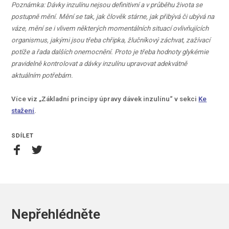
Poznámka:
Dávky inzulínu nejsou definitivní a v průběhu života se
postupně mění. Mění se tak, jak člověk stárne, jak přibývá či ubývá na
váze, mění se i vlivem některých momentálních situací ovlivňujících
organismus, jakými jsou třeba chřipka, žlučníkový záchvat, zažívací
potíže a řada dalších onemocnění. Proto je třeba hodnoty glykémie
pravidelně kontrolovat a dávky inzulínu upravovat adekvátně
aktuálním potřebám.
Více viz „Základní principy úpravy dávek inzulínu“ v sekci
Ke
stažení
.
SDÍLET
Nepřehlédněte