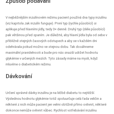
Způsob podávání
V nejběžnějším inzulínovém režimu pacient používá dva typy inzulínu
(viz kapitola Jak inzulín funguje). První typ (rychle působící) si
aplikuje před hlavními jídly, tedy 3× denně. Druhý typ (déle působící)
pak většinou před spaním. Je důležité, aby hlavní jídla byla od sebe v
přibližně stejných časových odstupech a aby se v každém dni
odehrávala pokud možno ve stejnou dobu. Tak dosáhneme
maximální pravidelnosti a bude pro nás snazší udržet hodnotu
glykémie v určených mezích. Tyto zásady máme na mysli, když
mluvíme o diabetickém režimu.
Dávkování
Určení správné dávky inzulínu je na léčbě diabetu to nejtěžší.
Výslednou hodnotu glykémie totiž spoluurčuje celá řada veličin a
některé z nich může pacient jen velmi obtížně přímo ovlivnit, některé
dokonce nemůže ovlivnit vůbec. Rychlost vstřebávání inzulínu