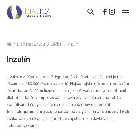
Diabetes 2.typu
Léčba
Inzulín
Inzulín
Inzulín je v léčbě diabetu 2. typu používán často, v naší zemi je tak
léčeno asi 180 000 těchto pacientů. Nejčastějším důvodem, proč vám
lékař doporučí léčbu inzulínem, je to, že při vaší stávající terapii není
diabetes dobře kompenzován a hrozí riziko vzniku dlouhodobých
komplikací. Léčby inzulínem se není třeba obávat, moderní
technologie umožnila existenci jednoduchých a na obsluhu snadných
aplikátorů s tenkými jehlami, které zajistí přesné dávkovaní a
nebolestivý vpich.