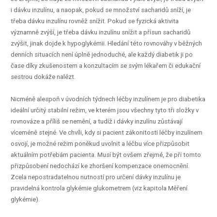
i dávku inzulínu, a naopak, pokud se množství sacharidů sníží, je
třeba dávku inzulínu rovněž snížit. Pokud se fyzická aktivita
významně zvýší, je třeba dávku inzulínu snížit a přísun sacharidů
zvýšit, jinak dojde k hypoglykémii. Hledání této rovnováhy v běžných
denních situacích není úplně jednoduché, ale každý diabetik ji po
čase díky zkušenostem a konzultacím se svým lékařem či edukační
sestrou dokáže nalézt.
Nicméně alespoň v úvodních týdnech léčby inzulínem je pro diabetika
ideální určitý stabilní režim, ve kterém jsou všechny tyto tři složky v
rovnováze a příliš se nemění, a tudíž i dávky inzulínu zůstávají
víceméně stejné. Ve chvíli, kdy si pacient zákonitosti léčby inzulínem
osvojí, je možné režim poněkud uvolnit a léčbu více přizpůsobit
aktuálním potřebám pacienta. Musí být ovšem zřejmé, že při tomto
přizpůsobení nedochází ke zhoršení kompenzace onemocnění.
Zcela nepostradatelnou nutností pro určení dávky inzulínu je
pravidelná kontrola glykémie glukometrem (viz kapitola Měření
glykémie).