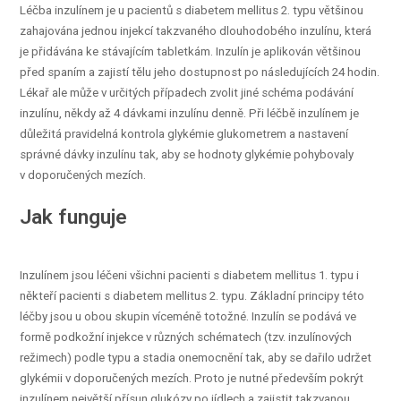
Léčba inzulínem je u pacientů s diabetem mellitus 2. typu většinou
zahajována jednou injekcí takzvaného dlouhodobého inzulínu, která
je přidávána ke stávajícím tabletkám. Inzulín je aplikován většinou
před spaním a zajistí tělu jeho dostupnost po následujících 24 hodin.
Lékař ale může v určitých případech zvolit jiné schéma podávání
inzulínu, někdy až 4 dávkami inzulínu denně. Při léčbě inzulínem je
důležitá pravidelná kontrola glykémie glukometrem a nastavení
správné dávky inzulínu tak, aby se hodnoty glykémie pohybovaly
v doporučených mezích.
Jak funguje
Inzulínem jsou léčeni všichni pacienti s diabetem mellitus 1. typu i
někteří pacienti s diabetem mellitus 2. typu. Základní principy této
léčby jsou u obou skupin víceméně totožné. Inzulín se podává ve
formě podkožní injekce v různých schématech (tzv. inzulínových
režimech) podle typu a stadia onemocnění tak, aby se dařilo udržet
glykémii v doporučených mezích. Proto je nutné především pokrýt
inzulínem největší přísun glukózy po jídlech a zajistit takzvanou