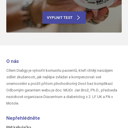
VYPLNIT TEST
O nás
Cílem Dialigy je vytvořit komunitu pacientů, kteří chtějí navzájem
sdílet zkušenosti, jak nejlépe zvládat a kompenzovat své
onemocnění a prožít přitom plnohodnotný život bez komplikací.
Odborným garantem webu je doc.
MUDr. Jan Brož, Ph.D.,
předseda
neziskové organizace Diacentrum a diabetolog z 2. LF UK a FN v
Motole.
Nepřehlédněte
BMI kalkulačka