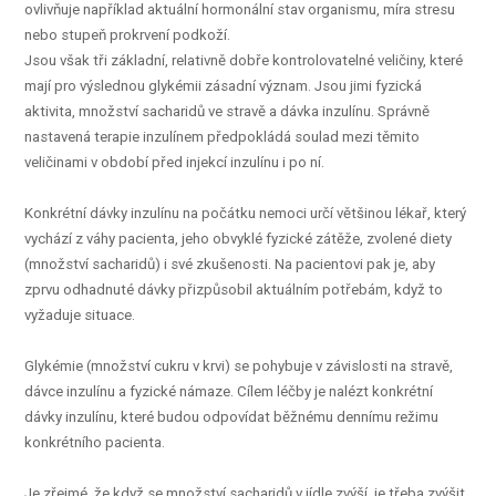
ovlivňuje například aktuální hormonální stav organismu, míra stresu
nebo stupeň prokrvení podkoží.
Jsou však tři základní, relativně dobře kontrolovatelné veličiny, které
mají pro výslednou glykémii zásadní význam. Jsou jimi fyzická
aktivita, množství sacharidů ve stravě a dávka inzulínu. Správně
nastavená terapie inzulínem předpokládá soulad mezi těmito
veličinami v období před injekcí inzulínu i po ní.
Konkrétní dávky inzulínu na počátku nemoci určí většinou lékař, který
vychází z váhy pacienta, jeho obvyklé fyzické zátěže, zvolené diety
(množství sacharidů) i své zkušenosti. Na pacientovi pak je, aby
zprvu odhadnuté dávky přizpůsobil aktuálním potřebám, když to
vyžaduje situace.
Glykémie (množství cukru v krvi) se pohybuje v závislosti na stravě,
dávce inzulínu a fyzické námaze. Cílem léčby je nalézt konkrétní
dávky inzulínu, které budou odpovídat běžnému dennímu režimu
konkrétního pacienta.
Je zřejmé, že když se množství sacharidů v jídle zvýší, je třeba zvýšit