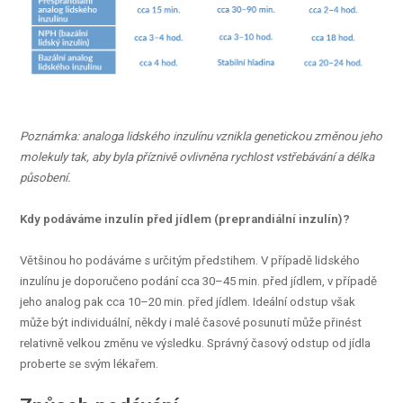
Poznámka: analoga lidského inzulínu vznikla genetickou změnou jeho
molekuly tak, aby byla příznivě ovlivněna rychlost vstřebávání a délka
působení.
Kdy podáváme inzulín před jídlem (preprandiální inzulín)?
Většinou ho podáváme s určitým předstihem. V případě lidského
inzulínu je doporučeno podání cca 30–45 min. před jídlem, v případě
jeho analog pak cca 10–20 min. před jídlem. Ideální odstup však
může být individuální, někdy i malé časové posunutí může přinést
relativně velkou změnu ve výsledku. Správný časový odstup od jídla
proberte se svým lékařem.