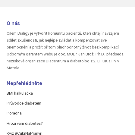
O nás
Cílem Dialigy je vytvořit komunitu pacientů, kteří chtějí navzájem
sdílet zkušenosti, jak nejlépe zvládat a kompenzovat své
onemocnění a prožít přitom plnohodnotný život bez komplikací.
Odborným garantem webu je doc.
MUDr. Jan Brož, Ph.D.,
předseda
neziskové organizace Diacentrum a diabetolog z 2. LF UK a FN v
Motole.
Nepřehlédněte
BMI kalkulačka
Průvodce diabetem
Poradna
Hrozí vám diabetes?
Kvíz #CukrNaPranýři