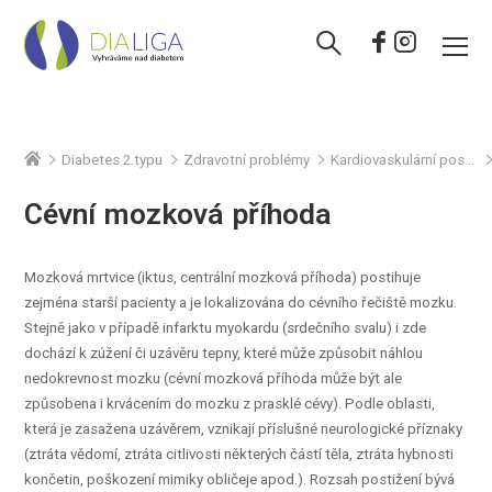
Diabetes 2.typu
Zdravotní problémy
Kardiovaskulární postižení
Cévní mozková příhoda
Mozková mrtvice (iktus, centrální mozková příhoda) postihuje
zejména starší pacienty a je lokalizována do cévního řečiště mozku.
Stejně jako v případě infarktu myokardu (srdečního svalu) i zde
dochází k zúžení či uzávěru tepny, které může způsobit náhlou
nedokrevnost mozku (cévní mozková příhoda může být ale
způsobena i krvácením do mozku z prasklé cévy). Podle oblasti,
která je zasažena uzávěrem, vznikají příslušné neurologické příznaky
(ztráta vědomí, ztráta citlivosti některých částí těla, ztráta hybnosti
končetin, poškození mimiky obličeje apod.). Rozsah postižení bývá