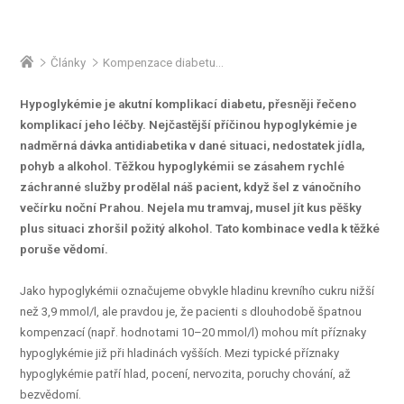
Články
Kompenzace diabetu v kontextu hypoglykémií
Hypoglykémie je akutní komplikací diabetu, přesněji řečeno
komplikací jeho léčby. Nejčastější příčinou hypoglykémie je
nadměrná dávka antidiabetika v dané situaci, nedostatek jídla,
pohyb a alkohol. Těžkou hypoglykémii se zásahem rychlé
záchranné služby prodělal náš pacient, když šel z vánočního
večírku noční Prahou. Nejela mu tramvaj, musel jít kus pěšky
plus situaci zhoršil požitý alkohol. Tato kombinace vedla k těžké
poruše vědomí.
Jako hypoglykémii označujeme obvykle hladinu krevního cukru nižší
než 3,9 mmol/l, ale pravdou je, že pacienti s dlouhodobě špatnou
kompenzací (např. hodnotami 10–20 mmol/l) mohou mít příznaky
hypoglykémie již při hladinách vyšších. Mezi typické příznaky
hypoglykémie patří hlad, pocení, nervozita, poruchy chování, až
bezvědomí.