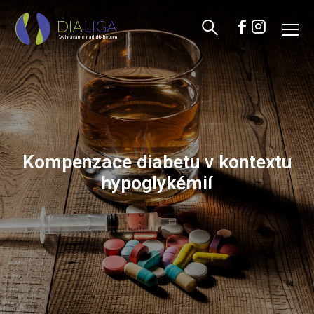
Kompenzace diabetu v kontextu
hypoglykémií