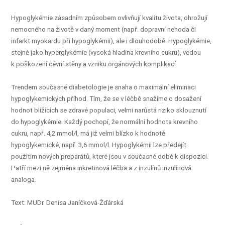
Hypoglykémie zásadním způsobem ovlivňují kvalitu života, ohrožují
nemocného na životě v daný moment (např. dopravní nehoda či
infarkt myokardu při hypoglykémii), ale i dlouhodobě. Hypoglykémie,
stejně jako hyperglykémie (vysoká hladina krevního cukru), vedou
k poškození cévní stěny a vzniku orgánových komplikací.
Trendem současné diabetologie je snaha o maximální eliminaci
hypoglykemických příhod. Tím, že se v léčbě snažíme o dosažení
hodnot blížících se zdravé populaci, velmi narůstá riziko sklouznutí
do hypoglykémie. Každý pochopí, že normální hodnota krevního
cukru, např. 4,2 mmol/l, má již velmi blízko k hodnotě
hypoglykemické, např. 3,6 mmol/l. Hypoglykémii lze předejít
použitím nových preparátů, které jsou v současné době k dispozici.
Patří mezi ně zejména inkretinová léčba a z inzulínů inzulínová
analoga.
Text: MUDr. Denisa Janíčková-Žďárská