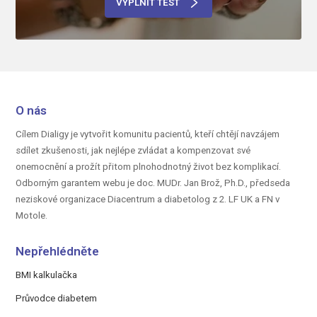
VYPLNIT TEST
O nás
Cílem Dialigy je vytvořit komunitu pacientů, kteří chtějí navzájem
sdílet zkušenosti, jak nejlépe zvládat a kompenzovat své
onemocnění a prožít přitom plnohodnotný život bez komplikací.
Odborným garantem webu je doc.
MUDr. Jan Brož, Ph.D.,
předseda
neziskové organizace Diacentrum a diabetolog z 2. LF UK a FN v
Motole.
Nepřehlédněte
BMI kalkulačka
Průvodce diabetem