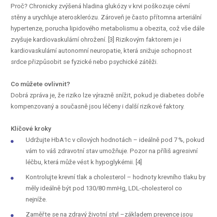
Proč? Chronicky zvýšená hladina glukózy v krvi poškozuje cévní
stěny a urychluje aterosklerózu. Zároveň je často přítomna arteriální
hypertenze, porucha lipidového metabolismu a obezita, což vše dále
zvyšuje kardiovaskulární ohrožení. [3] Rizikovým faktorem je i
kardiovaskulární autonomní neuropatie, která snižuje schopnost
srdce přizpůsobit se fyzické nebo psychické zátěži.
Co můžete ovlivnit?
Dobrá zpráva je, že riziko lze výrazně snížit, pokud je diabetes dobře
kompenzovaný a současně jsou léčeny i další rizikové faktory.
Klíčové kroky
Udržujte HbA1c v cílových hodnotách – ideálně pod 7 %, pokud
vám to váš zdravotní stav umožňuje. Pozor na příliš agresivní
léčbu, která může vést k hypoglykémii. [4]
Kontrolujte krevní tlak a cholesterol – hodnoty krevního tlaku by
měly ideálně být pod 130/80 mmHg, LDL-cholesterol co
nejníže.
Zaměřte se na zdravý životní styl –základem prevence jsou