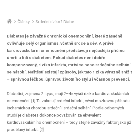
Články
Srdeční riziko? Diabetes ho může znásobit
Diabetes je závažné chronické onemocnění, které zásadně
ovlivňuje celý organismus, včetně srdce a cév. A právě
kardiovaskulární onemocnění představují nejčastější příčinu
úmrtí u lidí s diabetem. Pokud diabetes není dobře
kompenzovaný, riziko infarktu, mrtvice nebo srdečního selhání
se násobí. Naštěstí existují způsoby, jak tato rizika výrazně snížit
– správnou léčbou, úpravou životního stylu i včasnou prevencí.
Diabetici, zejména 2. typu, mají 2–4× vyšší riziko kardiovaskulárních
onemocnění. [1] Ta zahrnují srdeční infarkt, cévní mozkovou příhodu,
ischemickou chorobu srdeční i srdeční selhání. Podle odborných
studií je diabetes dokonce považován za ekvivalent
kardiovaskulárního onemocnění – tedy stejně závažný faktor jako již
prodělaný infarkt. [2]