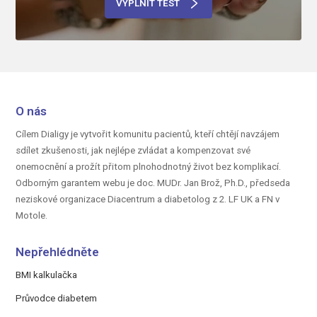
VYPLNIT TEST
O nás
Cílem Dialigy je vytvořit komunitu pacientů, kteří chtějí navzájem
sdílet zkušenosti, jak nejlépe zvládat a kompenzovat své
onemocnění a prožít přitom plnohodnotný život bez komplikací.
Odborným garantem webu je doc.
MUDr. Jan Brož, Ph.D.,
předseda
neziskové organizace Diacentrum a diabetolog z 2. LF UK a FN v
Motole.
Nepřehlédněte
BMI kalkulačka
Průvodce diabetem