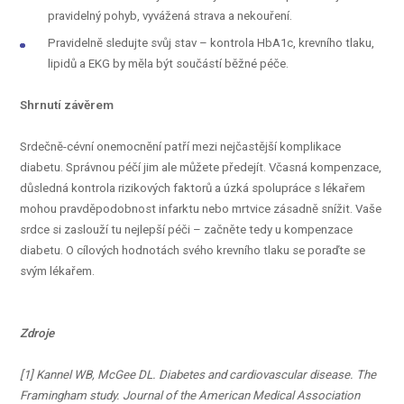
pravidelný pohyb, vyvážená strava a nekouření.
Pravidelně sledujte svůj stav – kontrola HbA1c, krevního tlaku,
lipidů a EKG by měla být součástí běžné péče.
Shrnutí závěrem
Srdečně-cévní onemocnění patří mezi nejčastější komplikace
diabetu. Správnou péčí jim ale můžete předejít. Včasná kompenzace,
důsledná kontrola rizikových faktorů a úzká spolupráce s lékařem
mohou pravděpodobnost infarktu nebo mrtvice zásadně snížit. Vaše
srdce si zaslouží tu nejlepší péči – začněte tedy u kompenzace
diabetu. O cílových hodnotách svého krevního tlaku se poraďte se
svým lékařem.
Zdroje
[1] Kannel WB, McGee DL. Diabetes and cardiovascular disease. The
Framingham study. Journal of the American Medical Association