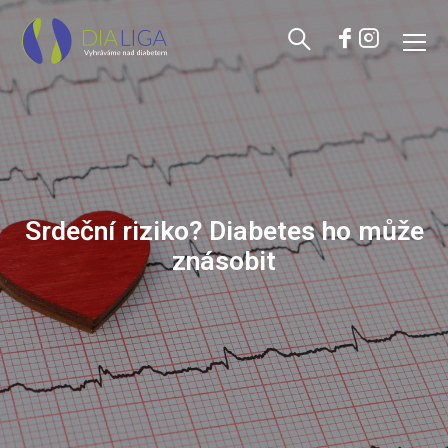
Srdeční riziko? Diabetes ho může
znásobit