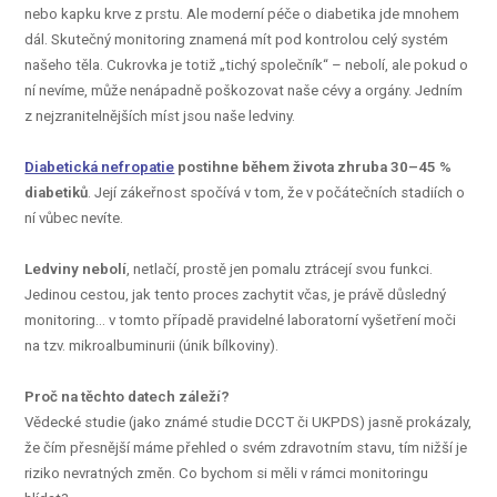
nebo kapku krve z prstu. Ale moderní péče o diabetika jde mnohem
dál. Skutečný monitoring znamená mít pod kontrolou celý systém
našeho těla. Cukrovka je totiž „tichý společník“ – nebolí, ale pokud o
ní nevíme, může nenápadně poškozovat naše cévy a orgány. Jedním
z nejzranitelnějších míst jsou naše ledviny.
Diabetická nefropatie
postihne během života zhruba 30–45 %
diabetiků
. Její zákeřnost spočívá v tom, že v počátečních stadiích o
ní vůbec nevíte.
Ledviny nebolí
, netlačí, prostě jen pomalu ztrácejí svou funkci.
Jedinou cestou, jak tento proces zachytit včas, je právě důsledný
monitoring… v tomto případě pravidelné laboratorní vyšetření moči
na tzv. mikroalbuminurii (únik bílkoviny).
Proč na těchto datech záleží?
Vědecké studie (jako známé studie DCCT či UKPDS) jasně prokázaly,
že čím přesnější máme přehled o svém zdravotním stavu, tím nižší je
riziko nevratných změn. Co bychom si měli v rámci monitoringu