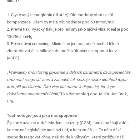
hlídat?
1. Glykovaný hemoglobin (HbA1c): Dlouhodobý obraz naší
kompenzace. Cílem by měla být hodnota pod 53 mmol/mol.
2. Krevní tlak: Vysoký tlak je pro ledviny jako ničivá vlna. Ideál je pod
130/80 mmHg.
3. Preventivní screening: Minimálně jednou ročně nechat lékaře
zkontrolovat únik bílkovin do moči a filtrační schopnost ledvin
(eGFR).
„Pravidelný monitoring glykémie a dalších parametrů dává pacientům
možnost reagovat včas a zásadně tak snižuje riziko dlouhodobých
komplikací diabetu. Čím více dat máme k dispozici, tím lépe
dokážeme onemocnění řídit,“
říká diabetolog doc. MUDr. Jan Brož,
PhD.
Technologie jsou jako náš spojenec
Žijeme v úžasné době. Moderní senzory (CGM) nám umožňují vidět,
kde se naše glykémie nachází teď, a kam směřuje. To nám dává
svobodu reagovat dříve, než dojde k výkyvům, které zatěžují náš