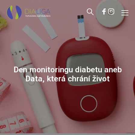
Den monitoringu diabetu aneb
Data, která chrání život