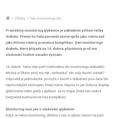
Články
Den monitoringu diabetu aneb Data, která chrání život
Pravidelný monitoring glykémie je základním pilířem léčby
diabetu. Přesto ho řada pacientů vnímá spíše jako rutinu než
jako klíčový nástroj prevence komplikací. Den monitoringu
diabetu, který připadá na 14. dubna, připomíná, proč má
sledování hodnot zásadní význam.
14. duben. Tento den patří Světovému dni monitoringu diabetiků.
Možná si říkáte, proč má tak „technická“ věc svůj vlastní svátek?
Odpověď je jednoduchá: protože v životě s diabetem jsou data tím
nejmocnějším nástrojem, který máme. Nejsou to jen čísla na displeji
glukometru nebo grafy v aplikaci. Je to mapa, která nás vede k
bezpečné budoucnosti bez komplikací.
Monitoring není jen o sledování glykémie
Když se řekne monitoring, většina z nás si vybaví senzor na paži