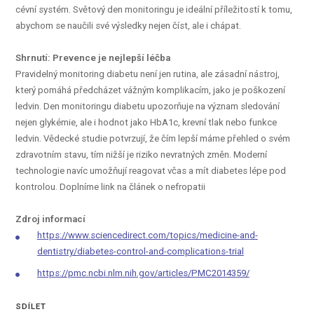
cévní systém. Světový den monitoringu je ideální příležitostí k tomu,
abychom se naučili své výsledky nejen číst, ale i chápat.
Shrnutí: Prevence je nejlepší léčba
Pravidelný monitoring diabetu není jen rutina, ale zásadní nástroj,
který pomáhá předcházet vážným komplikacím, jako je poškození
ledvin. Den monitoringu diabetu upozorňuje na význam sledování
nejen glykémie, ale i hodnot jako HbA1c, krevní tlak nebo funkce
ledvin. Vědecké studie potvrzují, že čím lepší máme přehled o svém
zdravotním stavu, tím nižší je riziko nevratných změn. Moderní
technologie navíc umožňují reagovat včas a mít diabetes lépe pod
kontrolou. Doplníme link na článek o nefropatii
Zdroj informací
https://www.sciencedirect.com/topics/medicine-and-
dentistry/diabetes-control-and-complications-trial
https://pmc.ncbi.nlm.nih.gov/articles/PMC2014359/
SDÍLET