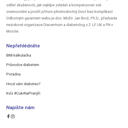
sdílet zkušenosti, jak nejlépe zvládat a kompenzovat své
onemocnění a prožít přitom plnohodnotný život bez komplikací.
Odborným garantem webu je doc.
MUDr. Jan Brož, Ph.D.,
předseda
neziskové organizace Diacentrum a diabetolog z 2. LF UK a FN v
Motole.
Nepřehlédněte
BMI kalkulačka
Průvodce diabetem
Poradna
Hrozí vám diabetes?
Kvíz #CukrNaPranýři
Napište nám