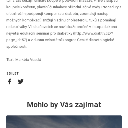
tu na vás čekají i uhličité koupele, podvodní masáže, vířivé a šlapací
koupele končetin, plavání či inhalace přírodní léčivé vody. Procedury a
dietní režim podporují kompenzaci diabetu, zpomalují nástup
možných komplikací, snižují hladinu cholesterolu, tuků a pomáhají
redukci váhy. V Luhačovicích se navíc každoročně v listopadu koná
největší edukační seminář pro diabetiky (http://www.diaktiv.cz/?
page_id=57) a v dubnu celostátní kongres České diabetologické
společnosti.
Text: Markéta Veselá
SDÍLET
Mohlo by Vás zajímat