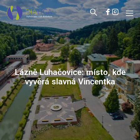
Lázně Luhačovice: místo, kde
vyvěrá slavná Vincentka