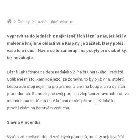
Články
Lázně Luhačovice: místo, kde vyvěrá slavná Vincentka
Vypravit se do jedněch z nejkrásnějších lázní u nás, jež leží v
malebné krajinné oblasti Bílé Karpaty, je zážitek, který potěší
vaše tělo i duši. Navíc se tu zaměřují i na pobyty pro diabetiky,
tak neváhejte.
Lázně Luhačovice najdete nedaleko Zlína či Uherského Hradiště.
Oblíbené místo, kam lidé jezdí za zdravím, to bylo již v 18. století.
Léčba zde stojí nejen na pití pramenů, ale i na koupelích a dalších
procedurách. Samozřejmě svůj podíl na zlepšení zdravotního stavu
místních pacientů má také krásná okolní příroda, jež láká k
procházkám na čerstvém vzduchu.
Slavná Vincentka
Vyvěrá zde celkem deset vzácných pramenů, mezi ty nejslavnější