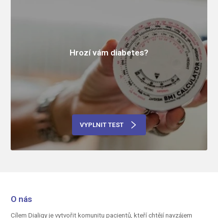
Hrozí vám diabetes?
VYPLNIT TEST
O nás
Cílem Dialigy je vytvořit komunitu pacientů, kteří chtějí navzájem