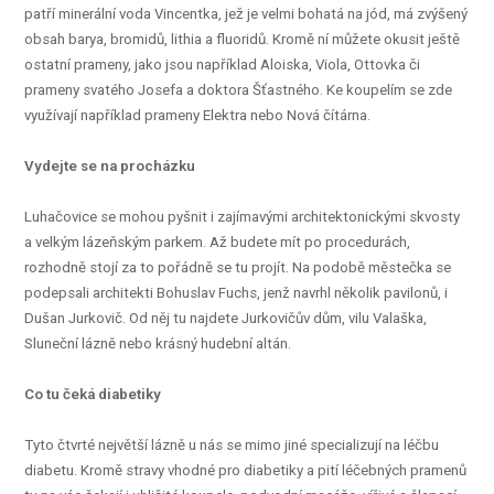
patří minerální voda Vincentka, jež je velmi bohatá na jód, má zvýšený
obsah barya, bromidů, lithia a fluoridů. Kromě ní můžete okusit ještě
ostatní prameny, jako jsou například Aloiska, Viola, Ottovka či
prameny svatého Josefa a doktora Šťastného. Ke koupelím se zde
využívají například prameny Elektra nebo Nová čítárna.
Vydejte se na procházku
Luhačovice se mohou pyšnit i zajímavými architektonickými skvosty
a velkým lázeňským parkem. Až budete mít po procedurách,
rozhodně stojí za to pořádně se tu projít. Na podobě městečka se
podepsali architekti Bohuslav Fuchs, jenž navrhl několik pavilonů, i
Dušan Jurkovič. Od něj tu najdete Jurkovičův dům, vilu Valaška,
Sluneční lázně nebo krásný hudební altán.
Co tu čeká diabetiky
Tyto čtvrté největší lázně u nás se mimo jiné specializují na léčbu
diabetu. Kromě stravy vhodné pro diabetiky a pití léčebných pramenů