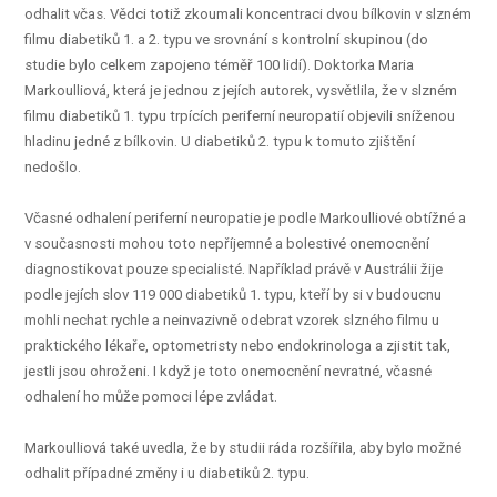
odhalit včas. Vědci totiž zkoumali koncentraci dvou bílkovin v slzném
filmu diabetiků 1. a 2. typu ve srovnání s kontrolní skupinou (do
studie bylo celkem zapojeno téměř 100 lidí). Doktorka Maria
Markoulliová, která je jednou z jejích autorek, vysvětlila, že v slzném
filmu diabetiků 1. typu trpících periferní neuropatií objevili sníženou
hladinu jedné z bílkovin. U diabetiků 2. typu k tomuto zjištění
nedošlo.
Včasné odhalení periferní neuropatie je podle Markoulliové obtížné a
v současnosti mohou toto nepříjemné a bolestivé onemocnění
diagnostikovat pouze specialisté. Například právě v Austrálii žije
podle jejích slov 119 000 diabetiků 1. typu, kteří by si v budoucnu
mohli nechat rychle a neinvazivně odebrat vzorek slzného filmu u
praktického lékaře, optometristy nebo endokrinologa a zjistit tak,
jestli jsou ohroženi. I když je toto onemocnění nevratné, včasné
odhalení ho může pomoci lépe zvládat.
Markoulliová také uvedla, že by studii ráda rozšířila, aby bylo možné
odhalit případné změny i u diabetiků 2. typu.