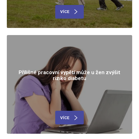
VÍCE
Přílišné pracovní vypětí může u žen zvýšit
riziko diabetu
VÍCE