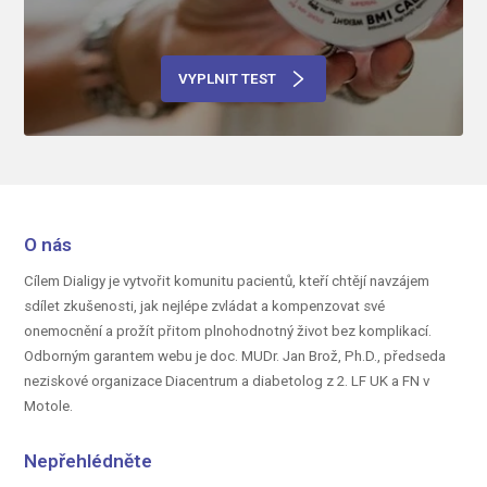
VYPLNIT TEST
O nás
Cílem Dialigy je vytvořit komunitu pacientů, kteří chtějí navzájem
sdílet zkušenosti, jak nejlépe zvládat a kompenzovat své
onemocnění a prožít přitom plnohodnotný život bez komplikací.
Odborným garantem webu je doc.
MUDr. Jan Brož, Ph.D.,
předseda
neziskové organizace Diacentrum a diabetolog z 2. LF UK a FN v
Motole.
Nepřehlédněte