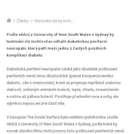
Články
Testování slz by mohlo odhalit jednu z častých pozdních komplikací diabetu
Podle vědců z University of New South Wales v Sydney by
testování slz mohlo včas odhalit diabetickou periferní
neuropatii, která patří mezi jednu z častých pozdních
komplikací diabetu.
Diabetická periferní neuropatie vzniká jako důsledek poškození
periferních nervů vinou dlouhodobě špatně kompenzovaného
diabetu. Jde o onemocnění, které se projevuje například svalovou
slabostí, sníženým vnímáním bolesti, tepla, chladu, mravenčením
a ostrou až pálivou bolestí. Postihuje především ruce a nohy, ale
výjimkou nejsou ani jiné části těla.
V časopise The Ocular Surface byla nedávno publikována studie
vědců z University of New South Wales v Sydney, podle které by
vzorek slzného filmu mohl pomoci toto poškození periferních nervů