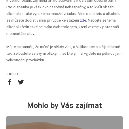
k Velikonocům, zejména při koledování, a k oslavám obecně patří.
Pro diabetika je však dvojnásobně nebezpečný, a to kvůli obsahu
alkoholu a také vysokému množství cukru. Více o diabetu a alkoholu
se můžete dočíst v naší příručce ke stažení
zde
. Nebojte se téma
alkoholu řešit také se svým diabetologem, který vezme v potaz váš
momentální stav.
Mějte na paměti, že méně je někdy více, a Velikonoce si užijte hlavně
tak, že budete se svými blízkými, se kterými si vyjdete na pěknou jarní
velikonoční procházku.
SDÍLET
Mohlo by Vás zajímat