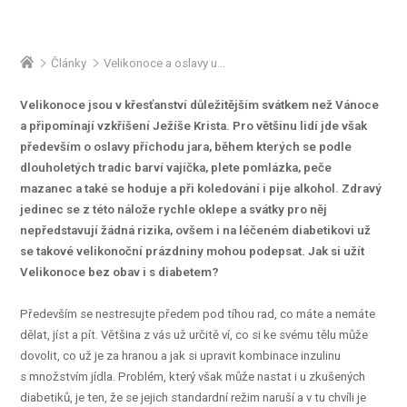
Články
Velikonoce a oslavy u diabetika: na co si dát pozor
Velikonoce jsou v křesťanství důležitějším svátkem než Vánoce
a připomínají vzkříšení Ježíše Krista. Pro většinu lidí jde však
především o oslavy příchodu jara, během kterých se podle
dlouholetých tradic barví vajíčka, plete pomlázka, peče
mazanec a také se hoduje a při koledování i pije alkohol. Zdravý
jedinec se z této nálože rychle oklepe a svátky pro něj
nepředstavují žádná rizika, ovšem i na léčeném diabetikovi už
se takové velikonoční prázdniny mohou podepsat. Jak si užít
Velikonoce bez obav i s diabetem?
Především se nestresujte předem pod tíhou rad, co máte a nemáte
dělat, jíst a pít. Většina z vás už určitě ví, co si ke svému tělu může
dovolit, co už je za hranou a jak si upravit kombinace inzulinu
s množstvím jídla. Problém, který však může nastat i u zkušených
diabetiků, je ten, že se jejich standardní režim naruší a v tu chvíli je