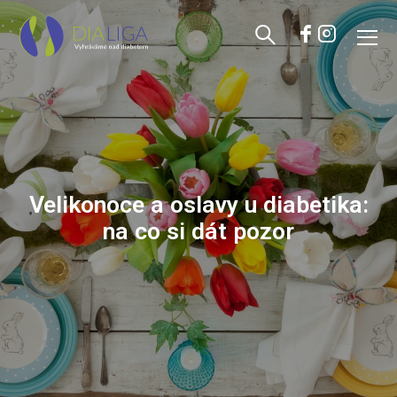
Velikonoce a oslavy u diabetika:
na co si dát pozor