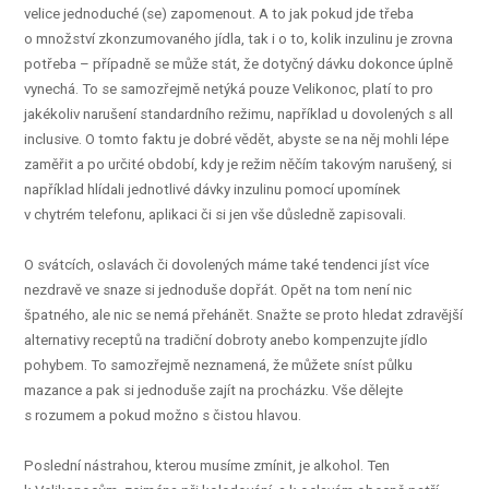
velice jednoduché (se) zapomenout. A to jak pokud jde třeba
o množství zkonzumovaného jídla, tak i o to, kolik inzulinu je zrovna
potřeba – případně se může stát, že dotyčný dávku dokonce úplně
vynechá. To se samozřejmě netýká pouze Velikonoc, platí to pro
jakékoliv narušení standardního režimu, například u dovolených s all
inclusive. O tomto faktu je dobré vědět, abyste se na něj mohli lépe
zaměřit a po určité období, kdy je režim něčím takovým narušený, si
například hlídali jednotlivé dávky inzulinu pomocí upomínek
v chytrém telefonu, aplikaci či si jen vše důsledně zapisovali.
O svátcích, oslavách či dovolených máme také tendenci jíst více
nezdravě ve snaze si jednoduše dopřát. Opět na tom není nic
špatného, ale nic se nemá přehánět. Snažte se proto hledat zdravější
alternativy receptů na tradiční dobroty anebo kompenzujte jídlo
pohybem. To samozřejmě neznamená, že můžete sníst půlku
mazance a pak si jednoduše zajít na procházku. Vše dělejte
s rozumem a pokud možno s čistou hlavou.
Poslední nástrahou, kterou musíme zmínit, je alkohol. Ten