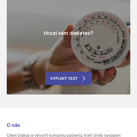
Hrozí vám diabetes?
VYPLNIT TEST
O nás
Cílem Dialigy je vytvořit komunitu pacientů, kteří chtějí navzájem