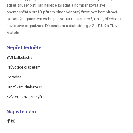
sdílet zkušenosti, jak nejlépe zvládat a kompenzovat své
onemocnění a prožít přitom plnohodnotný život bez komplikací.
Odborným garantem webu je doc.
MUDr. Jan Brož, Ph.D.,
předseda
neziskové organizace Diacentrum a diabetolog z 2. LF UK a FN v
Motole.
Nepřehlédněte
BMI kalkulačka
Průvodce diabetem
Poradna
Hrozí vám diabetes?
Kvíz #CukrNaPranýři
Napište nám