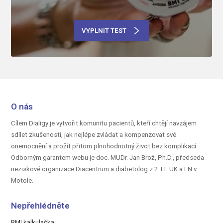
VYPLNIT TEST
O nás
Cílem Dialigy je vytvořit komunitu pacientů, kteří chtějí navzájem
sdílet zkušenosti, jak nejlépe zvládat a kompenzovat své
onemocnění a prožít přitom plnohodnotný život bez komplikací.
Odborným garantem webu je doc.
MUDr. Jan Brož, Ph.D.,
předseda
neziskové organizace Diacentrum a diabetolog z 2. LF UK a FN v
Motole.
Nepřehlédněte
BMI kalkulačka