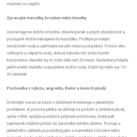
otevření co nejdřív.
Zpracujte meruňky, broskve nebo švestky
Ovoce nejprve dobře očistěte, zbavte pecek a jiných zbytečností a
postupně vložte nakrájené do kastrůlku. Podlijte je malým
množstvím vody a zahřívejte asi pět minut pod poklicí. Potom víko
odklopte a odpařte vodu, dokud nebude mít směs hustší
konzistenci. Nemělo by to trvat déle než 20 minut. Následně přidejte
ještě umělé sladidlo rozpuštěné ve lžíci vody. Stačit by mělo asi 15–
20 tabletek.
Pochoutka z rybízu, angreštu, třešní a lesních plodů
Drobnější ovoce se často v džemech kombinuje s jablečným
protlakem. A protože jablka se sklízejí na podzim a zmíněné plody
spíše v létě, využijte podzim k přípravě polotovaru, který pak
napřesrok můžete přidat do čerstvého letního džemu. Postup u
jablečného základu je podobný jako u marmelád z broskví nebo