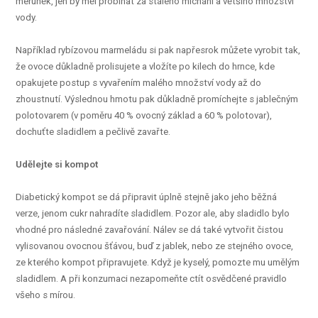
meruněk, jen by měl probíhat za stálého míchání a většího množství
vody.
Například rybízovou marmeládu si pak napřesrok můžete vyrobit tak,
že ovoce důkladně prolisujete a vložíte po kilech do hrnce, kde
opakujete postup s vyvařením malého množství vody až do
zhoustnutí. Výslednou hmotu pak důkladně promíchejte s jablečným
polotovarem (v poměru 40 % ovocný základ a 60 % polotovar),
dochuťte sladidlem a pečlivě zavařte.
Udělejte si kompot
Diabetický kompot se dá připravit úplně stejně jako jeho běžná
verze, jenom cukr nahradíte sladidlem. Pozor ale, aby sladidlo bylo
vhodné pro následné zavařování. Nálev se dá také vytvořit čistou
vylisovanou ovocnou šťávou, buď z jablek, nebo ze stejného ovoce,
ze kterého kompot připravujete. Když je kyselý, pomozte mu umělým
sladidlem. A při konzumaci nezapomeňte ctít osvědčené pravidlo
všeho s mírou.