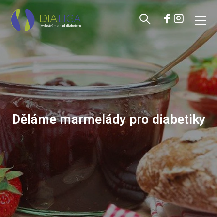
Děláme marmelády pro diabetiky