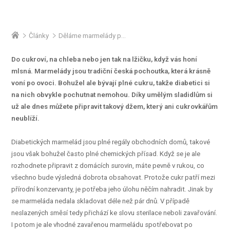
Články
Děláme marmelády pro diabetiky
Do cukroví, na chleba nebo jen tak na lžičku, když vás honí
mlsná. Marmelády jsou tradiční česká pochoutka, která krásně
voní po ovoci. Bohužel ale bývají plné cukru, takže diabetici si
na nich obvykle pochutnat nemohou. Díky umělým sladidlům si
už ale dnes můžete připravit takový džem, který ani cukrovkářům
neublíží.
Diabetických marmelád jsou plné regály obchodních domů, takové
jsou však bohužel často plné chemických přísad. Když se je ale
rozhodnete připravit z domácích surovin, máte pevně v rukou, co
všechno bude výsledná dobrota obsahovat. Protože cukr patří mezi
přírodní konzervanty, je potřeba jeho úlohu něčím nahradit. Jinak by
se marmeláda nedala skladovat déle než pár dnů. V případě
neslazených směsí tedy přichází ke slovu sterilace neboli zavařování.
I potom je ale vhodné zavařenou marmeládu spotřebovat po