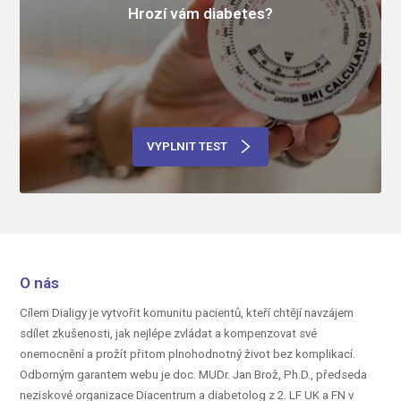
Hrozí vám diabetes?
VYPLNIT TEST
O nás
Cílem Dialigy je vytvořit komunitu pacientů, kteří chtějí navzájem
sdílet zkušenosti, jak nejlépe zvládat a kompenzovat své
onemocnění a prožít přitom plnohodnotný život bez komplikací.
Odborným garantem webu je doc.
MUDr. Jan Brož, Ph.D.,
předseda
neziskové organizace Diacentrum a diabetolog z 2. LF UK a FN v