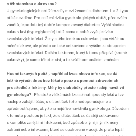
s těhotenskou cukrovkou?
U gynekologických obtíží rozdíly mezi ženami s diabetem 1. a 2. typu
příliš nevidíme. Pro snížení rizika gynekologických obtíží, především
zánětů, je podstatný dobře kompenzovaný diabetes. Vyšší hladina
cukru v krvi (hyperglykemie) totiž sama o sobě zvyšuje riziko
kvasinkových infekcí. Ženy s těhotenskou cukrovkou jsou většinou
méně rizikové, ale přesto se také setkáváme s vyšším zastoupením
kvasinkových infekcí. Dalším faktorem, který k tomu přispívá (kromě
cukrovky), je samo těhotenství, a to kvůli hormonálním změnám.
Hodně takových potíží, například kvasinková infekce, se dá
běžně vyřešit dnes bez lékaře pouze s pomocí zdravotních
prostředků z lékárny. Měly by diabetičky přesto raději navštívit
gynekologa?
Přestože v lékárnách lze sehnat spousty léků a tzv.
naslepo zahájit léčbu, u diabetiček toto nedoporučujeme a
upřednostňujeme, aby žena nejdříve navštívila gynekologa. Důvodem
k tomuto postupu je fakt, že u diabetiček se častěji setkáváme
s komplikovanějšími infekcemi, buď způsobenými jinými kmeny
bakterií nebo infekcemi, které se opakovaně vracejí. Je proto lepší