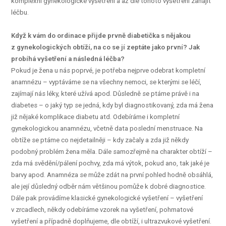
komplexní gynekologické vyšetření a až dle tohoto vyšetření zahájit
léčbu.
Když k vám do ordinace přijde prvně diabetička s nějakou
z gynekologických obtíží, na co se jí zeptáte jako první? Jak
probíhá vyšetření a následná léčba?
Pokud je žena u nás poprvé, je potřeba nejprve odebrat kompletní
anamnézu – vyptáváme se na všechny nemoci, se kterými se léčí,
zajímají nás léky, které užívá apod. Důsledně se ptáme právě i na
diabetes – o jaký typ se jedná, kdy byl diagnostikovaný, zda má žena
již nějaké komplikace diabetu atd. Odebíráme i kompletní
gynekologickou anamnézu, včetně data poslední menstruace. Na
obtíže se ptáme co nejdetailněji – kdy začaly a zda již někdy
podobný problém žena měla. Dále samozřejmě na charakter obtíží –
zda má svědění/pálení pochvy, zda má výtok, pokud ano, tak jaké je
barvy apod. Anamnéza se může zdát na první pohled hodně obsáhlá,
ale její důsledný odběr nám většinou pomůže k dobré diagnostice.
Dále pak provádíme klasické gynekologické vyšetření – vyšetření
v zrcadlech, někdy odebíráme vzorek na vyšetření, pohmatové
vyšetření a případně doplňujeme, dle obtíží, i ultrazvukové vyšetření.