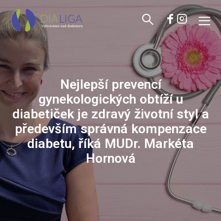
Nejlepší prevencí
gynekologických obtíží u
diabetiček je zdravý životní styl a
především správná kompenzace
diabetu, říká MUDr. Markéta
Hornová