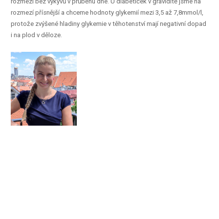
rozmezí bez výkyvů v průběhu dne. U diabetiček v graviditě jsme na
rozmezí přísnější a chceme hodnoty glykemií mezi 3,5 až 7,8mmol/l,
protože zvýšené hladiny glykemie v těhotenství mají negativní dopad
i na plod v děloze.