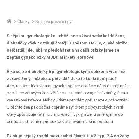
Články
Nejlepší prevencí gynekologických obtíží u diabetiček je zdravý životní styl a především správná kompenzace diabetu, říká MUDr. Markéta Hornová
S nějakou gynekologickou obtíží se za život setká každá žena,
diabetičky však postihují častěji. Proč tomu tak je, o jaké obtíže
nejčastěji jde, jak jim předcházet a na další otázky jsme se
zeptali gynekoložky MUDr. Markéty Hornové.
Říká se, že diabetičky trpí gynekologickými obtížemi více než
zdravé ženy, můžete to potvrdit? Jaké to konkrétně jsou?
Ano, u diabetiček vídáme gynekologické obtíže o něco častěji než u
populace zdravých žen. Většinou se jedná o vaginální záněty, často
kvasinkové infekce. Někdy vídáme problémy při snaze o otěhotnění.
U těchto žen pak občas objevíme syndrom polycystických ovarií,
který způsobuje většinou anovulační cykly, a ženu směřujeme do
centra asistované reprodukce k plánování dalšího postupu.
Existuje nějaký rozdíl mezi diabetičkami 1. a 2. typu? A co ženy