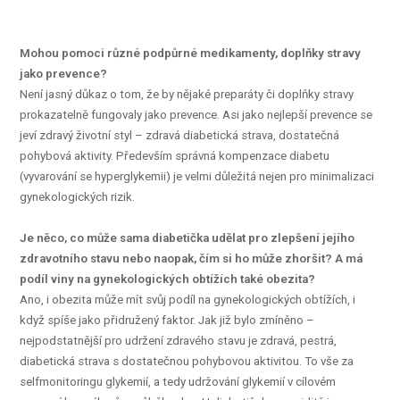
Mohou pomoci různé podpůrné medikamenty, doplňky stravy
jako prevence?
Není jasný důkaz o tom, že by nějaké preparáty či doplňky stravy
prokazatelně fungovaly jako prevence. Asi jako nejlepší prevence se
jeví zdravý životní styl – zdravá diabetická strava, dostatečná
pohybová aktivity. Především správná kompenzace diabetu
(vyvarování se hyperglykemii) je velmi důležitá nejen pro minimalizaci
gynekologických rizik.
Je něco, co může sama diabetička udělat pro zlepšení jejího
zdravotního stavu nebo naopak, čím si ho může zhoršit? A má
podíl viny na gynekologických obtížích také obezita?
Ano, i obezita může mít svůj podíl na gynekologických obtížích, i
když spíše jako přidružený faktor. Jak již bylo zmíněno –
nejpodstatnější pro udržení zdravého stavu je zdravá, pestrá,
diabetická strava s dostatečnou pohybovou aktivitou. To vše za
selfmonitoringu glykemií, a tedy udržování glykemií v cílovém