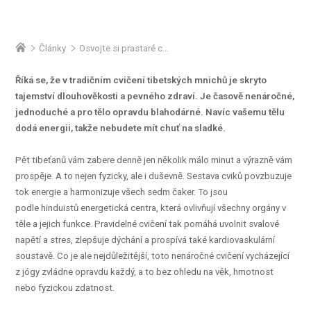
Články
Osvojte si prastaré cvičení pět tibeťanů
Říká se, že v tradičním cvičení tibetských mnichů je skryto
tajemství dlouhověkosti a pevného zdraví. Je časově nenáročné,
jednoduché a pro tělo opravdu blahodárné. Navíc vašemu tělu
dodá energii, takže nebudete mít chuť na sladké.
Pět tibeťanů vám zabere denně jen několik málo minut a výrazně vám
prospěje. A to nejen fyzicky, ale i duševně. Sestava cviků povzbuzuje
tok energie a harmonizuje všech sedm čaker. To jsou
podle hinduistů energetická centra, která ovlivňují všechny orgány v
těle a jejich funkce. Pravidelné cvičení tak pomáhá uvolnit svalové
napětí a stres, zlepšuje dýchání a prospívá také kardiovaskulární
soustavě. Co je ale nejdůležitější, toto nenáročné cvičení vycházející
z jógy zvládne opravdu každý, a to bez ohledu na věk, hmotnost
nebo fyzickou zdatnost.