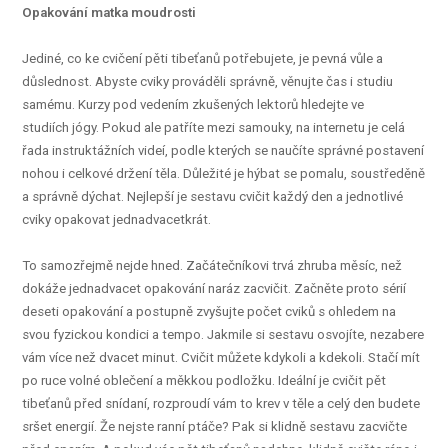
Opakování matka moudrosti
Jediné, co ke cvičení pěti tibeťanů potřebujete, je pevná vůle a
důslednost. Abyste cviky prováděli správně, věnujte čas i studiu
samému. Kurzy pod vedením zkušených lektorů hledejte ve
studiích jógy. Pokud ale patříte mezi samouky, na internetu je celá
řada instruktážních videí, podle kterých se naučíte správné postavení
nohou i celkové držení těla. Důležité je hýbat se pomalu, soustředěně
a správně dýchat. Nejlepší je sestavu cvičit každý den a jednotlivé
cviky opakovat jednadvacetkrát.
To samozřejmě nejde hned. Začátečníkovi trvá zhruba měsíc, než
dokáže jednadvacet opakování naráz zacvičit. Začněte proto sérií
deseti opakování a postupně zvyšujte počet cviků s ohledem na
svou fyzickou kondici a tempo. Jakmile si sestavu osvojíte, nezabere
vám více než dvacet minut. Cvičit můžete kdykoli a kdekoli. Stačí mít
po ruce volné oblečení a měkkou podložku. Ideální je cvičit pět
tibeťanů před snídaní, rozproudí vám to krev v těle a celý den budete
sršet energií. Že nejste ranní ptáče? Pak si klidně sestavu zacvičte