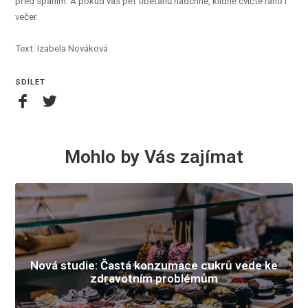
před spaním. A pokud vás pět tibeťanů nadchne, klidně cvičte ráno i
večer.
Text: Izabela Nováková
SDÍLET
Mohlo by Vás zajímat
Nová studie: Častá konzumace cukrů vede ke
zdravotním problémům