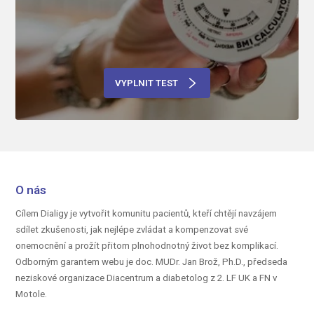
VYPLNIT TEST
O nás
Cílem Dialigy je vytvořit komunitu pacientů, kteří chtějí navzájem
sdílet zkušenosti, jak nejlépe zvládat a kompenzovat své
onemocnění a prožít přitom plnohodnotný život bez komplikací.
Odborným garantem webu je doc.
MUDr. Jan Brož, Ph.D.,
předseda
neziskové organizace Diacentrum a diabetolog z 2. LF UK a FN v
Motole.