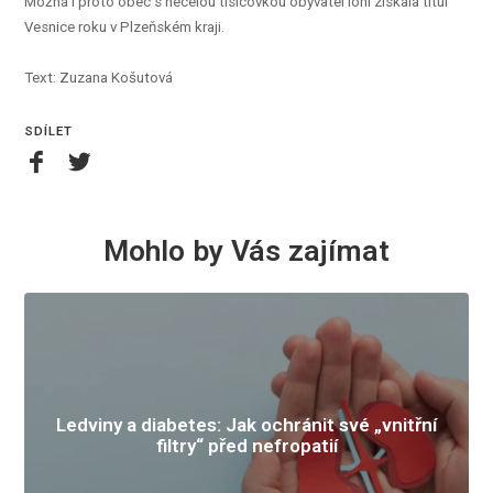
Možná i proto obec s necelou tisícovkou obyvatel loni získala titul
Vesnice roku v Plzeňském kraji.
Text: Zuzana Košutová
SDÍLET
Mohlo by Vás zajímat
Ledviny a diabetes: Jak ochránit své „vnitřní
filtry“ před nefropatií