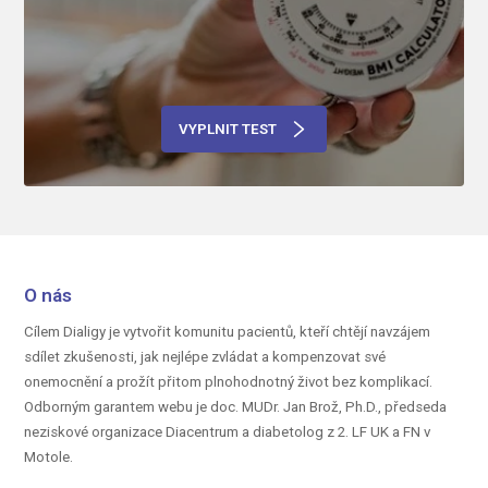
VYPLNIT TEST
O nás
Cílem Dialigy je vytvořit komunitu pacientů, kteří chtějí navzájem
sdílet zkušenosti, jak nejlépe zvládat a kompenzovat své
onemocnění a prožít přitom plnohodnotný život bez komplikací.
Odborným garantem webu je doc.
MUDr. Jan Brož, Ph.D.,
předseda
neziskové organizace Diacentrum a diabetolog z 2. LF UK a FN v
Motole.