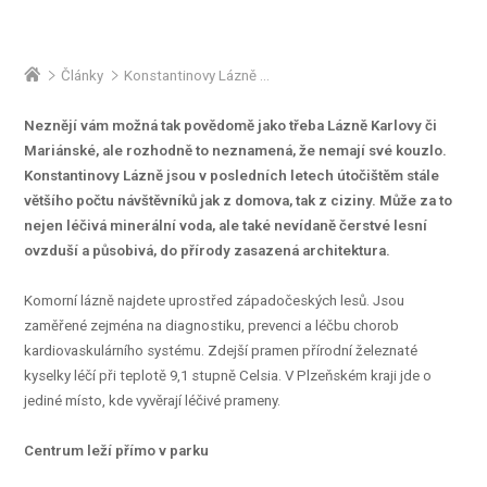
Články
Konstantinovy Lázně jsou v kurzu
Neznějí vám možná tak povědomě jako třeba Lázně Karlovy či
Mariánské, ale rozhodně to neznamená, že nemají své kouzlo.
Konstantinovy Lázně jsou v posledních letech útočištěm stále
většího počtu návštěvníků jak z domova, tak z ciziny. Může za to
nejen léčivá minerální voda, ale také nevídaně čerstvé lesní
ovzduší a působivá, do přírody zasazená architektura.
Komorní lázně najdete uprostřed západočeských lesů. Jsou
zaměřené zejména na diagnostiku, prevenci a léčbu chorob
kardiovaskulárního systému. Zdejší pramen přírodní železnaté
kyselky léčí při teplotě 9,1 stupně Celsia. V Plzeňském kraji jde o
jediné místo, kde vyvěrají léčivé prameny.
Centrum leží přímo v parku