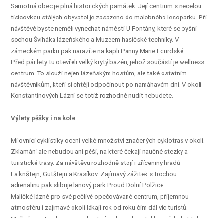
Samotná obec je plná historických památek. Její centrum s necelou
tisícovkou stálých obyvatel je zasazeno do malebného lesoparku. Při
návštěvě byste neměli vynechat náměstí U Fontány, které se pyšní
sochou Šviháka lázeňského a Muzeem hasičské techniky. V
zámeckém parku pak narazíte na kapli Panny Marie Lourdské.
Před pár lety tu otevřeli velký krytý bazén, jehož součástí je wellness
centrum. To slouží nejen lázeňským hostům, ale také ostatním
návštěvníkům, kteří si chtějí odpočinout po namáhavém dni. V okolí
Konstantinových Lázní se totiž rozhodně nudit nebudete.
Výlety pěšky i na kole
Milovníci cyklistiky ocení velké množství značených cyklotras v okolí.
Zklamáni ale nebudou ani pěší, na které čekají naučné stezky a
turistické trasy. Za návštěvu rozhodně stojí i zříceniny hradů
Falknštejn, Gutštejn a Krasíkov. Zajímavý zážitek s trochou
adrenalinu pak slibuje lanový park Proud Dolní Polžice.
Maličké lázně pro své pečlivě opečovávané centrum, příjemnou
atmosféru i zajímavé okolí lákají rok od roku čím dál víc turistů.