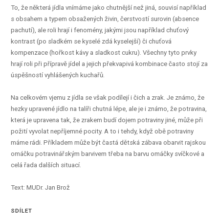
To, že některá jídla vnímáme jako chutnější než jiná, souvisí například
s obsahem a typem obsažených živin, čerstvostí surovin (absence
pachutí), ale roli hrají i fenomény, jakými jsou například chuťový
kontrast (po sladkém se kyselé zdá kyselejší) či chuťová
kompenzace (hořkost kávy a sladkost cukru). Všechny tyto prvky
hrají roli při přípravě jídel a jejich překvapivá kombinace často stojí za
úspěšností vyhlášených kuchařů.
Na celkovém vjemu z jídla se však podílejí i čich a zrak. Je známo, že
hezky upravené jídlo na talíři chutná lépe, ale je i známo, že potravina,
která je upravena tak, že zrakem budí dojem potraviny jiné, může při
požití vyvolat nepříjemné pocity. A to i tehdy, když obě potraviny
máme rádi. Příkladem může být častá dětská zábava obarvit rajskou
omáčku potravinářským barvivem třeba na barvu omáčky svíčkové a
celá řada dalších situací.
Text: MUDr. Jan Brož
SDÍLET