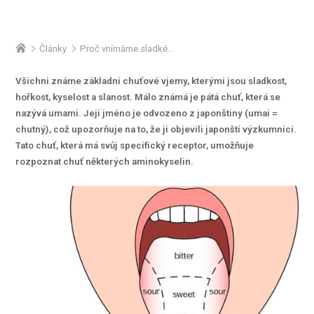
Články
Proč vnímáme sladké jako sladké
Všichni známe základní chuťové vjemy, kterými jsou sladkost,
hořkost, kyselost a slanost. Málo známá je pátá chuť, která se
nazývá umami. Její jméno je odvozeno z japonštiny (umai =
chutný), což upozorňuje na to, že ji objevili japonští výzkumníci.
Tato chuť, která má svůj specifický receptor, umožňuje
rozpoznat chuť některých aminokyselin.