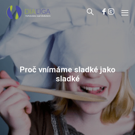
Proč vnímáme sladké jako
sladké