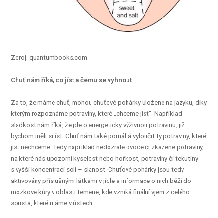
Zdroj: quantumbooks.com
Chuť nám říká, co jíst a čemu se vyhnout
Za to, že máme chuť, mohou chuťové pohárky uložené na jazyku, díky
kterým rozpoznáme potraviny, které „chceme jíst“. Například
sladkost nám říká, že jde o energeticky výživnou potravinu, již
bychom měli sníst. Chuť nám také pomáhá vyloučit ty potraviny, které
jíst nechceme. Tedy například nedozrálé ovoce či zkažené potraviny,
na které nás upozorní kyselost nebo hořkost, potraviny či tekutiny
s vyšší koncentrací soli – slanost. Chuťové pohárky jsou tedy
aktivovány příslušnými látkami v jídle a informace o nich běží do
mozkové kůry v oblasti temene, kde vzniká finální vjem z celého
sousta, které máme v ústech.