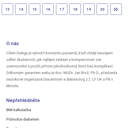
13
14
15
16
17
18
19
20
O nás
Cílem Dialigy je vytvořit komunitu pacientů, kteří chtějí navzájem
sdílet zkušenosti, jak nejlépe zvládat a kompenzovat své
onemocnění a prožít přitom plnohodnotný život bez komplikací.
Odborným garantem webu je doc.
MUDr. Jan Brož, Ph.D.,
předseda
neziskové organizace Diacentrum a diabetolog z 2. LF UK a FN v
Motole.
Nepřehlédněte
BMI kalkulačka
Průvodce diabetem