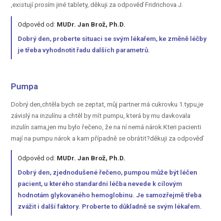
,existují prosím jiné tablety,.děkuji za odpověď Fridrichova J.
Odpověd od:
MUDr. Jan Brož, Ph.D.
Dobrý den, proberte situaci se svým lékařem, ke změně léčby
je třeba vyhodnotit řadu dalších parametrů.
Pumpa
Dobrý den,chtěla bych se zeptat, můj partner má cukrovku 1.typu,je
závislý na inzulínu a chtěl by mít pumpu, která by mu davkovala
inzulín sama,jen mu bylo řečeno, že na ní nemá nárok.Kteri pacienti
mají na pumpu nárok a kam případně se obrátit?děkuji za odpověď
Odpověd od:
MUDr. Jan Brož, Ph.D.
Dobrý den, zjednodušené řečeno, pumpou může být léčen
pacient, u kterého standardní léčba nevede k cílovým
hodnotám glykovaného hemoglobinu. Je samozřejmě třeba
zvážit i další faktory. Proberte to důkladně se svým lékařem.