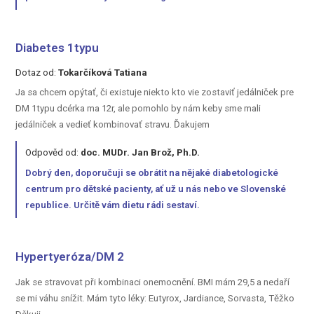
Diabetes 1typu
Dotaz od:
Tokarčíková Tatiana
Ja sa chcem opýtať, či existuje niekto kto vie zostaviť jedálniček pre
DM 1typu dcérka ma 12r, ale pomohlo by nám keby sme mali
jedálniček a vedieť kombinovať stravu. Ďakujem
Odpověd od:
doc. MUDr. Jan Brož, Ph.D.
Dobrý den, doporučuji se obrátit na nějaké diabetologické
centrum pro dětské pacienty, ať už u nás nebo ve Slovenské
republice. Určitě vám dietu rádi sestaví.
Hypertyeróza/DM 2
Jak se stravovat při kombinaci onemocnění. BMI mám 29,5 a nedaří
se mi váhu snížit. Mám tyto léky: Eutyrox, Jardiance, Sorvasta, Těžko