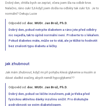
Dobrý den, chtěla bych se zeptat, včera jsem šla na odběr krve.
Nalačno, ráno cukr 5,6 když jsem došla na odběry tak cukr 9,6 . Je to
normální? Dekuju Lucie
Odpověd od:
doc. MUDr. Jan Brož, Ph.D.
Dobrý den, pokud netrpíte diabetem a ráno jste před odběry
nic nejedla, tak to úplně normální není. Proberte to s lékařem.
Pokud diabetes máte, může se to stát, ale je těžké to hodnotit
bez znalosti typu diabetu a léčby.
jak zhubnout
Jak mám zhubnout, když mi při pohybu klesá glykemie a musím si
dávat sladké svačiny, abych neměl hypoglykemii??
Odpověd od:
doc. MUDr. Jan Brož, Ph.D.
Dobrý den, pokud se léčíte inzulinem, pak je třeba před
fyzickou aktivitou dávky inzulinu snížit. Pro diskutujte
podrobnosti se svým diabetologem.