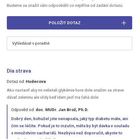
Budeme se snažit vám odpovědět co nejdříve od zadání dotazu.
POLOŽIT DOTAZ
Vyhledávat v poradně
Dia strava
Dotaz od:
Hudecova
Ako nastaviť aby mi nelietali glykémie hore dole snažim sa strave
dávať zeleninu ale vždy keď idem jesť ma ťahá dole.
Odpověd od:
doc. MUDr. Jan Brož, Ph.D.
Dobrý den, bohužel jste nenapsala, jaký typ diabetu máte, ani
čím se léčíte. Pokud je to inzulin, měla by být dávka v souladu
s množstvím sacharidů. Nezbývá než doporučit, abyste to