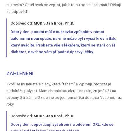
cukrovka? Chtěl bych se zeptat, jak k tomu pocení zabránit? Děkuji
za odpovědˇ.
Odpověd od:
MUDr. Jan Brož, Ph.D.
Dobrý den, pocení může cukrovka způsobit v rámci
autonomní neuropatie, na vině může být i vyšší krevní tlak,
který uvádíte. Proberte vše s lékařem, který se stará o váš
diabetes, navrhne vám případné úpravy léčby.
ZAHLENENI
Tvoří se mi neustále hleny, ktere "taham" a vyplivuji, protoze je
nedokážu polykat. Mam chronickou alergii na cukr, zrejmě už i na
ovocny. Stříkám si 2x denně po jednom střiku do nosu Nasonex - už
roky.
Odpověd od:
MUDr. Jan Brož, Ph.D.
Dobrý den, doporučuji vyšetření na oddělení ORL, kde se