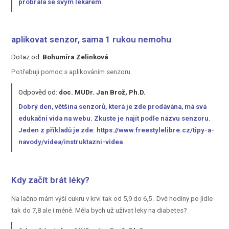
probrala se svým lékařem.
aplikovat senzor, sama 1 rukou nemohu
Dotaz od:
Bohumíra Zelinková
Potřebuji pomoc s aplikováním senzoru.
Odpověd od:
doc. MUDr. Jan Brož, Ph.D.
Dobrý den, většina senzorů, která je zde prodávána, má svá
edukační vida na webu. Zkuste je najít podle názvu senzoru.
Jeden z příkladů je zde: https://www.freestylelibre.cz/tipy-a-
navody/videa/instruktazni-videa
Kdy začít brát léky?
Na lačno mám výši cukru v krvi tak od 5,9 do 6,5 . Dvě hodiny po jídle
tak do 7,8 ale i méně. Měla bych už užívat leky na diabetes?