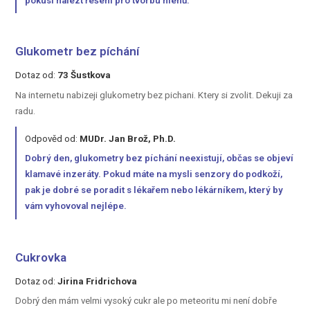
pokusí nalézt řešení pro tvorbu hlenů.
Glukometr bez píchání
Dotaz od:
73 Šustkova
Na internetu nabizeji glukometry bez pichani. Ktery si zvolit. Dekuji za
radu.
Odpověd od:
MUDr. Jan Brož, Ph.D.
Dobrý den, glukometry bez píchání neexistují, občas se objeví
klamavé inzeráty. Pokud máte na mysli senzory do podkoží,
pak je dobré se poradit s lékařem nebo lékárníkem, který by
vám vyhovoval nejlépe.
Cukrovka
Dotaz od:
Jirina Fridrichova
Dobrý den mám velmi vysoký cukr ale po meteoritu mi není dobře