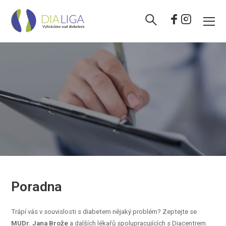
Poradna
Trápí vás v souvislosti s diabetem nějaký problém? Zeptejte se
MUDr. Jana Brože
a dalších lékařů spolupracujících s Diacentrem.