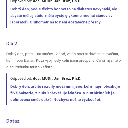
Odpověd od:
doc. MUDr. Jan Brož, Ph.D.
Dobrý den, podle těchto hodnot to na diabetes nevypadá, ale
abyste měla jistotu, měla byste glykemie nechat stanovit v
laboratoři. Glukometr na to není dostatečně přesný.
Dia 2
Dobrý den, pracují na směny 12 hod, ve 2 v noci si dávám na svačinu,
kefír nebo banán. Když vypijí cely kefír jsem precpana. Co si myslíte o
dianutridrinku místo kefíru?
Odpověd od:
doc. MUDr. Jan Brož, Ph.D.
Dobrý den, určité rozdíly mezi nimi jsou, kefír např. obsahuje
živé bakterie, z cukrů převažuje laktóza. V nutridrincích je
definovaná směs cukrů. Nezbývá než to vyzkoušet.
Dotaz