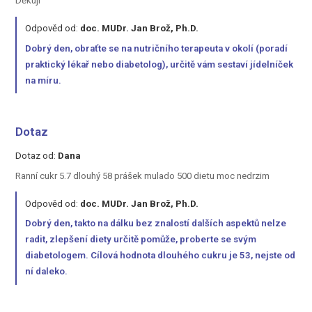
Děkuji
Odpověd od:
doc. MUDr. Jan Brož, Ph.D.
Dobrý den, obraťte se na nutričního terapeuta v okolí (poradí
praktický lékař nebo diabetolog), určitě vám sestaví jídelníček
na míru.
Dotaz
Dotaz od:
Dana
Ranní cukr 5.7 dlouhý 58 prášek mulado 500 dietu moc nedrzim
Odpověd od:
doc. MUDr. Jan Brož, Ph.D.
Dobrý den, takto na dálku bez znalostí dalších aspektů nelze
radit, zlepšení diety určitě pomůže, proberte se svým
diabetologem. Cílová hodnota dlouhého cukru je 53, nejste od
ní daleko.