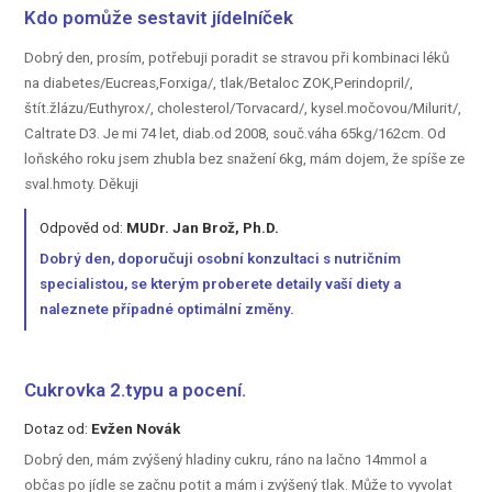
Kdo pomůže sestavit jídelníček
Dobrý den, prosím, potřebuji poradit se stravou při kombinaci léků
na diabetes/Eucreas,Forxiga/, tlak/Betaloc ZOK,Perindopril/,
štít.žlázu/Euthyrox/, cholesterol/Torvacard/, kysel.močovou/Milurit/,
Caltrate D3. Je mi 74 let, diab.od 2008, souč.váha 65kg/162cm. Od
loňského roku jsem zhubla bez snažení 6kg, mám dojem, že spíše ze
sval.hmoty. Děkuji
Odpověd od:
MUDr. Jan Brož, Ph.D.
Dobrý den, doporučuji osobní konzultaci s nutričním
specialistou, se kterým proberete detaily vaší diety a
naleznete případné optimální změny.
Cukrovka 2.typu a pocení.
Dotaz od:
Evžen Novák
Dobrý den, mám zvýšený hladiny cukru, ráno na lačno 14mmol a
občas po jídle se začnu potit a mám i zvýšený tlak. Může to vyvolat