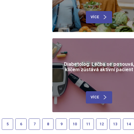
VÍCE
Diabetolog: Léčba se posouvá
klíčem zůstává aktivní pacient
VÍCE
5
6
7
8
9
10
11
12
13
14