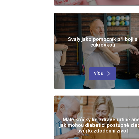
Svaly jako pomocník při boji s
cukrovkou
VÍCE
Malé krůčky ke zdravé rutině an
jak mohou diabetici postupně zlep
svůj každodenní život