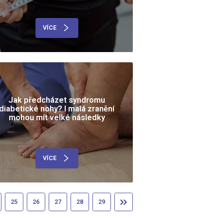
VÍCE
Jak předcházet syndromu
diabetické nohy? I malá zranění
mohou mít velké následky
VÍCE
25
26
27
28
29