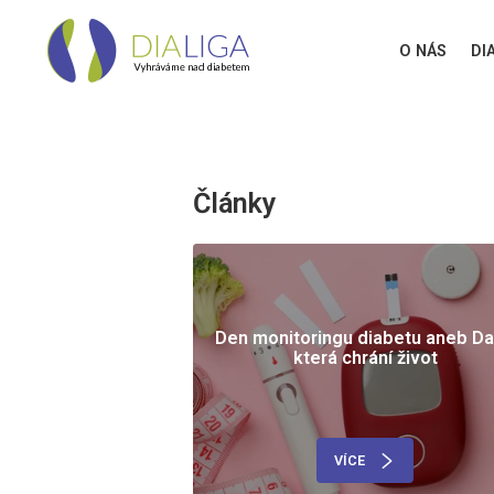
O NÁS
DI
Články
Den monitoringu diabetu aneb Da
která chrání život
VÍCE