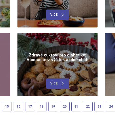
VÍCE
,
Zdravé cukroví pro diabetiky:
Vánoce bez výčitek a plné chuti
VÍCE
15
16
17
18
19
20
21
22
23
24