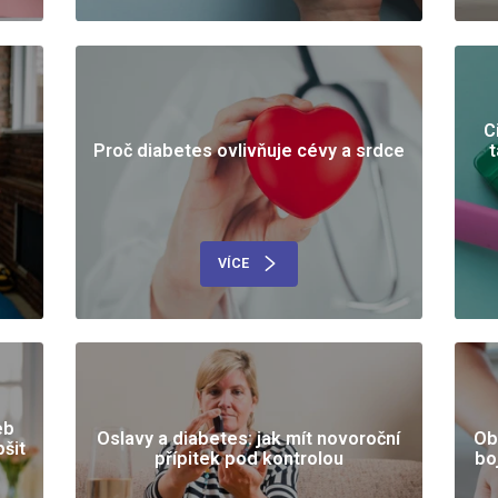
C
Proč diabetes ovlivňuje cévy a srdce
VÍCE
eb
Oslavy a diabetes: jak mít novoroční
Ob
šit
přípitek pod kontrolou
bo