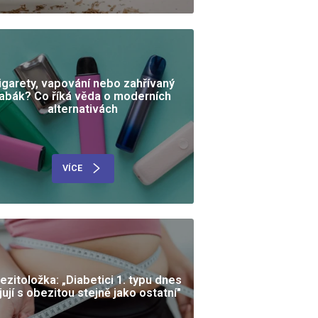
igarety, vapování nebo zahřívaný
tabák? Co říká věda o moderních
alternativách
VÍCE
ezitoložka: „Diabetici 1. typu dnes
jují s obezitou stejně jako ostatní"