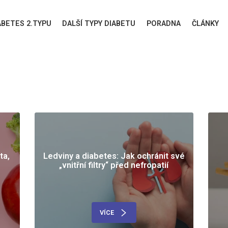
ABETES 2.TYPU
DALŠÍ TYPY DIABETU
PORADNA
ČLÁNKY
ta,
Ledviny a diabetes: Jak ochránit své
„vnitřní filtry“ před nefropatií
VÍCE